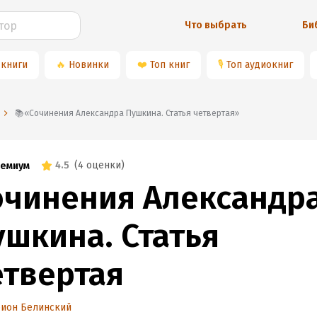
Что выбрать
Би
 книги
🔥
Новинки
❤️
Топ книг
🎙
Топ аудиокниг
📚«Сочинения Александра Пушкина. Статья четвертая»
4.5
(
4 оценки
)
емиум
очинения Александр
ушкина. Статья
етвертая
рион Белинский