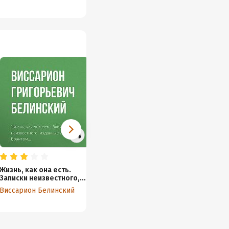
Жизнь, как она есть.
Сочинения Александра
«Неско
Записки неизвестного,
Пушкина: «Евгений
Гоголя
изданные Л. Брантом…
Онегин». Статья девятая
Чичико
Виссарион Белинский
Виссарион Белинский
Виссар
души”