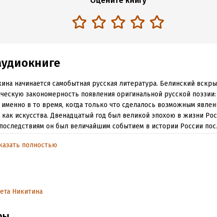
Оцените книгу
аудиокниге
ина начинается самобытная русская литература. Белинский вскр
ческую закономерность появления оригинальной русской поэзии
 именно в то время, когда только что сделалось возможным явлен
 как искусства. Двенадцатый год был великой эпохою в жизни Рос
последствиям он был величайшим событием в истории России пос
ования Петра Великого. Напряженная борьба насмерть с Наполео
казать полностью
ила дремавшие силы России и заставила ее увидеть в себе силы и
х она дотоле сама в себе не подозревала».
обная информация
ета Никитина
дания:
2017
ры