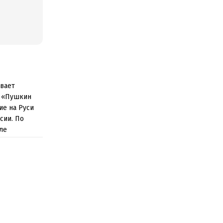
ывает
: «Пушкин
ие на Руси
сии. По
ле
ном
 средства,