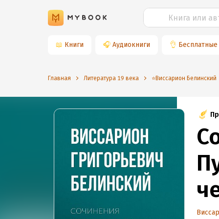
📖
Книги
🎧
Аудиокниги
👌
Бесплатные
Главная
Литература 19 века
⭐️Виссарион Белинский
Пр
С
П
ч
Висса