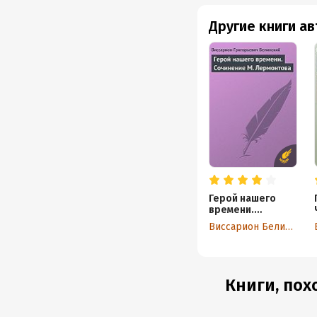
Другие книги а
Герой нашего
времени.
Сочинение М.
Виссарион Белинский
Лермонтова
Книги, пох