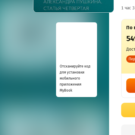
1 час 3
По 
54
Дост
Пер
Отсканируйте код
для установки
мобильного
приложения
MyBook