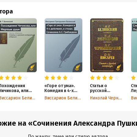
втора
Похождения
«Горе от ума».
Статьи о
Ст
Чичикова, или
Комедия в 4-х
русской
Ле
Мертвые души
действиях, в
литературе
Виссарион Белинский
Виссарион Белинский
Николай Чернышевский
стихах.
(сборник)
Сочинение А.С.
Грибоедова
ожие на «Сочинения Александра Пушкин
По жанру, теме или стилю автора