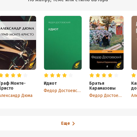
Граф Монте-
Идиот
Братья
Ка
Кристо
Карамазовы
до
Федор Достоевский
Александр Дюма
Федор Достоевский
Еще