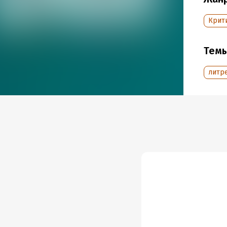
Крит
Тем
литре