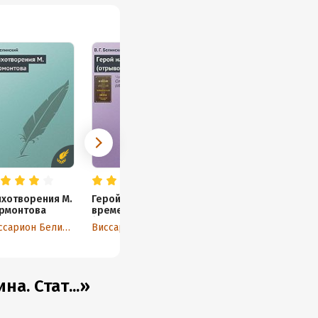
ихотворения М.
Герой нашего
рмонтова
времени
(отрывок из
Виссарион Белинский
Виссарион Белинский
статьи)
а. Стат...»