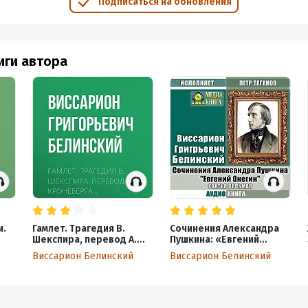
Подписаться на обновления
иги автора
и.
Гамлет. Трагедия В.
Сочинения Александра
Шекспира, перевод А.
Пушкина: «Евгений
Кронеберга…
Онегин». Статья восьмая
Виссарион Белинский
Виссарион Белинский