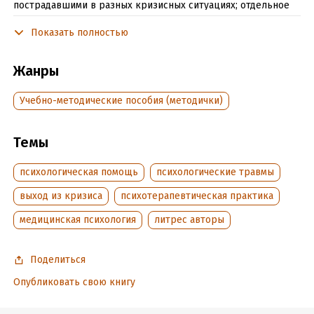
пострадавшими в разных кризисных ситуациях; отдельное
внимание уделяется особенностям психологической помощи
Показать полностью
детям. Данное учебное пособие предназначено для
студентов психологических и педагогических вузов.
Жанры
Подробная информация
Учебно-методические пособия (методички)
Дата написания:
1 января 2022
Объем:
318791
Темы
Год издания:
2022
Дата поступления:
психологическая помощь
28 марта 2022
психологические травмы
Время на чтение:
5
ч.
выход из кризиса
психотерапевтическая практика
медицинская психология
литрес авторы
Поделиться
Опубликовать свою книгу