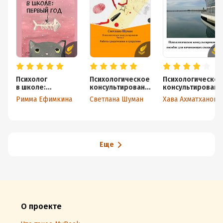
Психолог
Психологическое
Психологическое
в школе:
консультировани
консультировани
первый год
е. Часть 1. Работа
е: пособие для
Римма Ефимкина
Светлана Шуман
Хава Ахматханова
с родителями и
начинающих
супругами
специалистов
Еще
О проекте