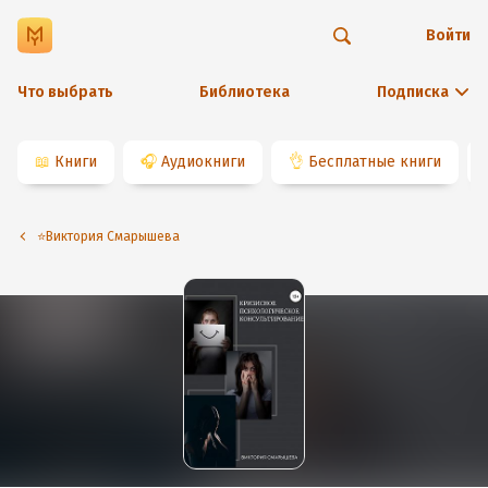
Войти
Что выбрать
Библиотека
Подписка
📖
Книги
🎧
Аудиокниги
👌
Бесплатные книги
⭐️Виктория Смарышева