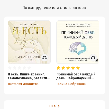
По жанру, теме или стилю автора
Я есть. Книга-тренинг.
Принимай себя каждый
Э
Самопознание, развитие,
день. Нейронаучный
ре
реализация
подход к самопринятию,
м
Настасия Яковлева
Галина Бобрякова
Ит
уверенности и любви к
ус
себе
Еще