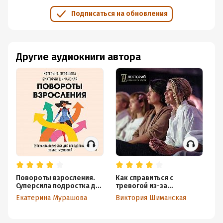
Подписаться на обновления
Другие аудиокниги автора
Повороты взросления.
Как справиться с
Де
Суперсила подростка для
тревогой из-за
Ви
преодоления любых
новостей?
Екатерина Мурашова
Виктория Шиманская
трудностей