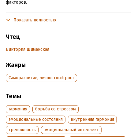
факторов.
Показать полностью
Подробная информация
Дата написания:
1 января 2025
Чтец
Год издания:
2025
Дата поступления:
8 мая 2025
Виктория Шиманская
ISBN (EAN):
9785002502400
Жанры
Саморазвитие, личностный рост
Темы
гармония
борьба со стрессом
эмоциональные состояния
внутренняя гармония
тревожность
эмоциональный интеллект