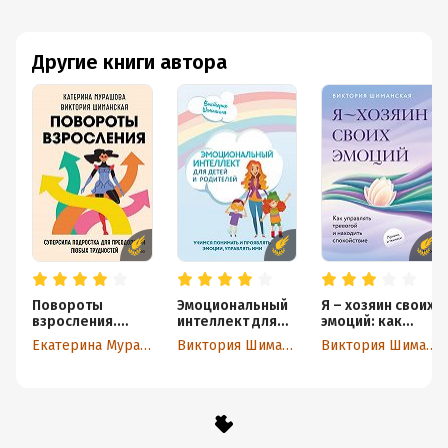
Другие книги автора
Повороты
Эмоциональный
Я – хозяин своих
взросления.
интеллект для
эмоций: как
Суперсила
детей и
управлять
Екатерина Мурашова
Виктория Шиманская
Виктория Шиманская
подростка для
родителей.
тревогой и
преодоления
Учимся понимать
находить
любых
и проявлять
спокойствие
трудностей
эмоции,
управлять ими