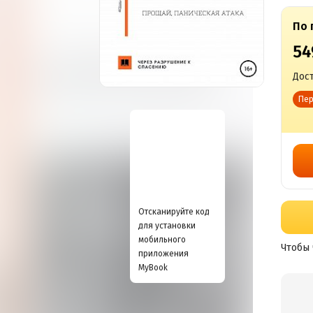
По 
54
Дост
Пер
Отсканируйте код
для установки
мобильного
Чтобы 
приложения
MyBook