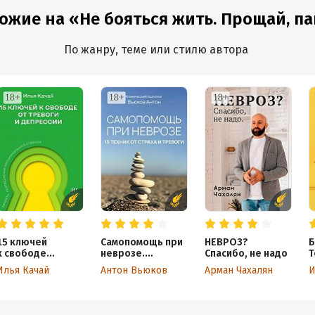
ожие на «Не бояться жить. Прощай, пан
По жанру, теме или стилю автора
15 ключей
Самопомощь при
НЕВРОЗ?
Б
к свободе
неврозе.
Спасибо, не надо
Т
от тревоги
15 техник
у
Илья Качай
Антон Вьюков
Арман Чахалян
И
и депрессии.
от страха
п
Секреты
и тревоги
н
преодоления
э
эмоционального