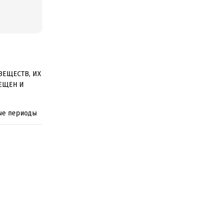
ВЕЩЕСТВ, ИХ
ЕЩЕН И
ные периоды
да. Психолог
ё путь от
ность, а так
ей даже