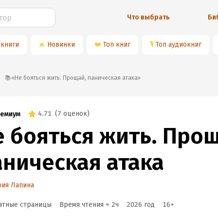
Что выбрать
Би
 книги
🔥
Новинки
❤️
Топ книг
🎙
Топ аудиокниг
📚«Не бояться жить. Прощай, паническая атака»
4.71
(
7 оценок
)
емиум
е бояться жить. Про
аническая атака
рия Лапина
атные страницы
Время чтения ≈
2
ч
2026
год
16
+