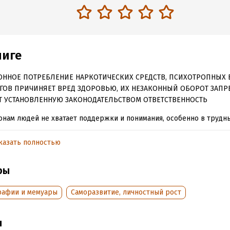
ниге
ОННОЕ ПОТРЕБЛЕНИЕ НАРКОТИЧЕСКИХ СРЕДСТВ, ПСИХОТРОПНЫХ 
ГОВ ПРИЧИНЯЕТ ВРЕД ЗДОРОВЬЮ, ИХ НЕЗАКОННЫЙ ОБОРОТ ЗАПР
Т УСТАНОВЛЕННУЮ ЗАКОНОДАТЕЛЬСТВОМ ОТВЕТСТВЕННОСТЬ
нам людей не хватает поддержки и понимания, особенно в труд
 Часто на этом фоне опускаются руки и теряется последняя надеж
ия Лапина делится своей историей из жизни, которая описывает е
казать полностью
ения к спасению. Данная книга дарит невероятное тепло и искрен
собствует пробуждению веры в то, что жизнь может быть хорош
ры
самого плохого случая.
рафии и мемуары
Саморазвитие, личностный рост
обная информация
ы
аписания:
1 марта 2017
Время на чтение:
2
ч.