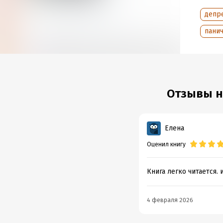
Объем
депр
Год из
панич
Дата п
Отзывы на
Елена
Оценил книгу
Книга легко читается.
4 февраля 2026