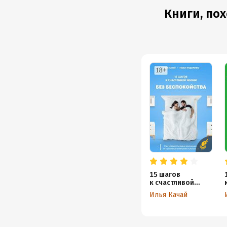
Книги, пох
15 шагов
к счастливой
жизни без
Илья Качай
беспокойства.
Как управлять
своим волнением,
не привлекая