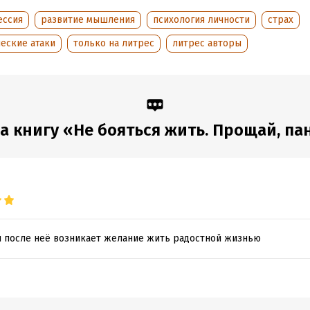
:
77315
ессия
развитие мышления
психология личности
страх
дания:
2026
еские атаки
только на литрес
литрес авторы
оступления:
4 апреля 2022
 книгу «Не бояться жить. Прощай, пан
 и после неё возникает желание жить радостной жизнью