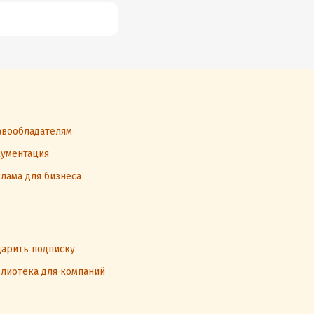
агорафобию
с
э
вообладателям
ументация
лама для бизнеса
арить подписку
лиотека для компаний