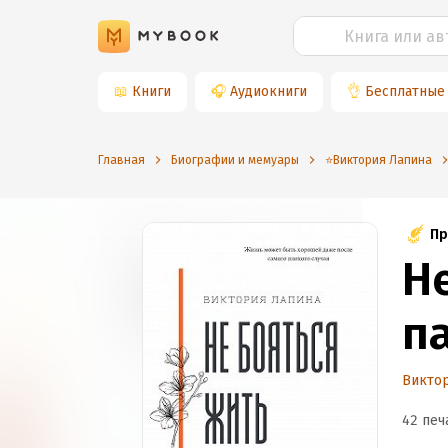
📖
Книги
🎧
Аудиокниги
👌
Бесплатные
Главная
Биографии и мемуары
⭐️Виктория Лапина
Пр
Н
п
Викто
42 печ