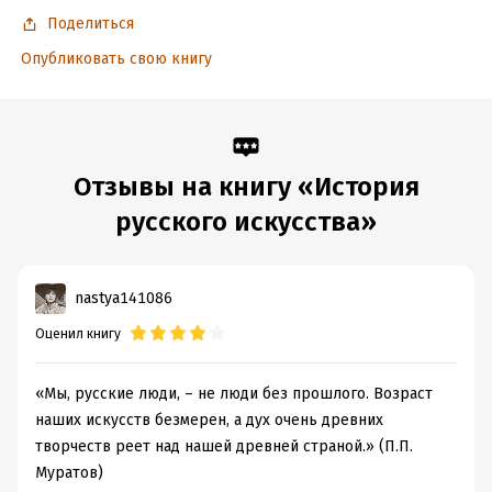
Поделиться
В формате PDF A4 сохранён издательский дизайн.
Опубликовать свою книгу
Подробная информация
Дата написания:
1 января 2021
Объем:
405958
Отзывы на книгу «История
Год издания:
2025
русского искусства»
Дата поступления:
6 сентября 2021
ISBN (EAN):
9785171377557
Время на чтение:
6
ч.
nastya141086
Оценил книгу
«Мы, русские люди, – не люди без прошлого. Возраст
наших искусств безмерен, а дух очень древних
творчеств реет над нашей древней страной.» (П.П.
Муратов)