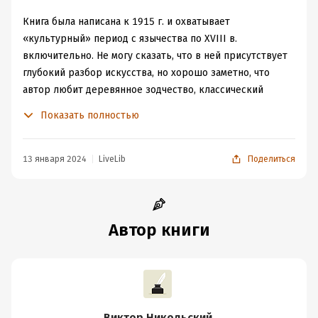
Книга была написана к 1915 г. и охватывает
«культурный» период с язычества по XVIII в.
включительно. Не могу сказать, что в ней присутствует
глубокий разбор искусства, но хорошо заметно, что
автор любит деревянное зодчество, классический
стиль архитектуры и передвижников. Позиция
Показать полностью
Никольского такова: только русский народ научился
делать что-то своё, а не грустно копировать Византию,
как Пётр I на корню загубил эти «души прекрасные
13 января 2024
LiveLib
Поделиться
порывы.» Даже только что основанную Академию
художеств автор ругает за то, что она в зародыше
губила в русском художнике стремление к реализму
(что было справедливо для сер. XIX в.).
Автор книги
Мне показалось, что всё же Никольский слишком
суров к древнерусским творцам: не отрицая в
«наивных и неумелых» мастерах стремления к красоте,
он требует от них то правды жизни, то утончённости.
Но разве Андрей Рублёв – не чистейшая поэзия?
Виктор Никольский