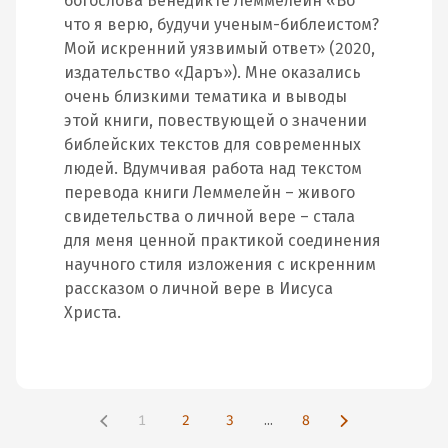
богослова Бенедикте Леммелейн «Во
что я верю, будучи ученым-библеистом?
Мой искренний уязвимый ответ» (2020,
издательство «Даръ»). Мне оказались
очень близкими тематика и выводы
этой книги, повествующей о значении
библейских текстов для современных
людей. Вдумчивая работа над текстом
перевода книги Леммелейн – живого
свидетельства о личной вере – стала
для меня ценной практикой соединения
научного стиля изложения с искренним
рассказом о личной вере в Иисуса
Христа.
1
2
3
...
8