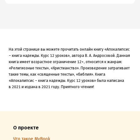
На этой странице вы можете прочитать онлайн книгу «Апокалипсис
– книга надежды. Курс 12 уроков», автора В. А. Андросовой. Данная
книга
имеет возрастное ограничение 12+,
относится к жанрам:
«Религиозные тексты», «Христианство»
.
Произведение затрагивает
такие темы, как «священные тексты»
, «библия»
.
Книга
«Апокалипсис – книга надежды. Курс 12 уроков» была
написана
в 2021 и издана в 2021
году. Приятного чтения!
О проекте
Что такое MyBook