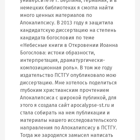
университете г. Берлина, Германия, и в
немецких библиотеках я смогла найти
много ценных материалов по
Апокалипсису. В 2013 году я защитила
кандидатскую диссертацию на степень
кандидата богословия по теме
«Небесные книги в Откровении Иоанна
Богослова: истоки образности,
интерпретация, драматургически-
композиционная роль». В том же году
издательство ПСТГУ опубликовало мою
диссертацию. Мне хотелось поделиться
глубоким христианским прочтением
Апокалипсиса с широкой публикой, для
этого я создала сайт apocalypse-st.ru и
стала собирать на нем публикации и
материалы нашего исследовательского
направления по Апокалипсису в ПСТГУ.
Тогда же зародился замысел написать