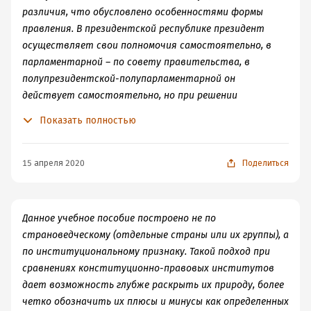
различия, что обусловлено особенностями формы
правления. В президентской республике президент
осуществляет свои полномочия самостоятельно, в
парламентарной – по совету правительства, в
полупрезидентской-полупарламентарной он
действует самостоятельно, но при решении
некоторых вопросов связан парламентом (согласие на
Показать полностью
выбор премьер-министра, возможность увольнения
правительства, созданного президентом, путем
вотума недоверия и др.).
15 апреля 2020
Поделиться
Данное учебное пособие построено не по
страноведческому (отдельные страны или их группы), а
по институциональному признаку. Такой подход при
сравнениях конституционно-правовых институтов
дает возможность глубже раскрыть их природу, более
четко обозначить их плюсы и минусы как определенных