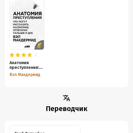
Анатомия
преступления:
Что могут
Вэл Макдермид
рассказать
насекомые,
отпечатки
пальцев и ДНК
Переводчик