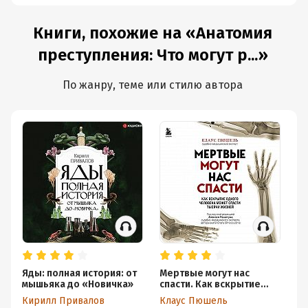
Книги, похожие на «Анатомия
преступления: Что могут р...»
По жанру, теме или стилю автора
Яды: полная история: от
Мертвые могут нас
Пр
мышьяка до «Новичка»
спасти. Как вскрытие
По
одного человека может
тр
Кирилл Привалов
Клаус Пюшель
Дж
спасти тысячи жизней
на