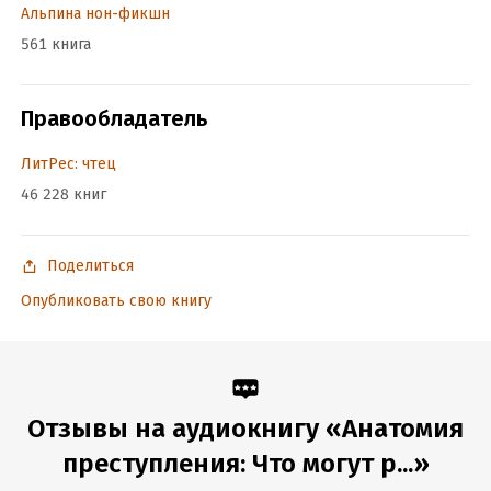
Альпина нон-фикшн
Подробная информация
561 книга
Дата написания:
1 января 2015
Год издания:
2022
Правообладатель
Дата поступления:
22 февраля 2022
ISBN (EAN):
9785001396611
ЛитРес: чтец
Переводчик:
Глеб Ястребов
46 228 книг
Поделиться
Опубликовать свою книгу
Отзывы на аудиокнигу «Анатомия
преступления: Что могут р...»