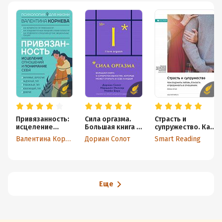
Привязанность:
Сила оргазма.
Страсть и
исцеление
Большая книга о
супружество. Как
отношений и
суперспособнос
сохранить
Валентина Корнева
Дориан Солот
Smart Reading
понимание себя
тях, которые
любовь, близость
может открыть в
и преданность в
себе каждый
отношениях.
Дэвид Шнарх.
Саммари
Еще