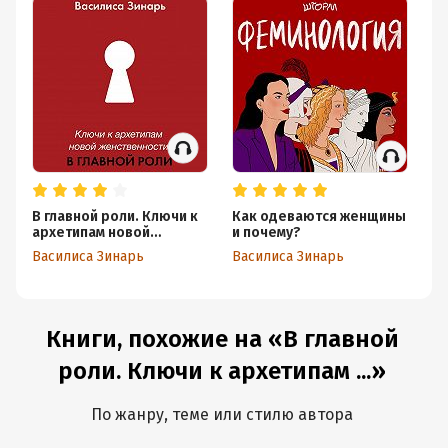
В главной роли. Ключи к
Как одеваются женщины
Ро
архетипам новой
и почему?
ж
женственности
Василиса Зинарь
Василиса Зинарь
Ва
Книги, похожие на «В главной
роли. Ключи к архетипам ...»
По жанру, теме или стилю автора