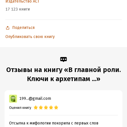
Издательство АСТ
среди существующих архетипов;
17 123 книги
3. Как достичь баланса между множеством ролей, которые
сегодня предложены женщине.
Поделиться
Опубликовать свою книгу
В формате PDF A4 сохранен издательский макет книги.
Подробная информация
Отзывы на книгу «В главной роли.
Дата написания:
1 января 2024
Объем:
186974
Ключи к архетипам ...»
Год издания:
2025
Дата поступления:
26 января 2025
ISBN (EAN):
199...@gmail.com
9785171645823
Время на чтение:
3
ч.
Оценил книгу
Отсылка к мифологии покорила с первых слов