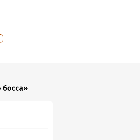
й
 босса»