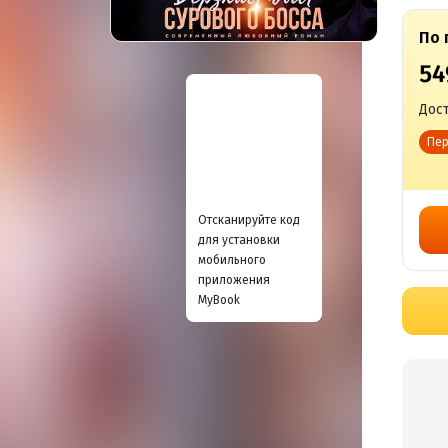
По 
54
Дост
Пер
Отсканируйте код
для установки
мобильного
приложения
MyBook