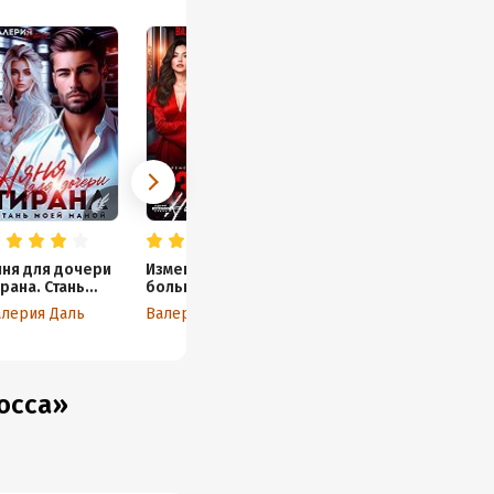
яня для дочери
Измена. Нас
рана. Стань
больше нет
оей мамой
алерия Даль
Валерия Даль
осса»