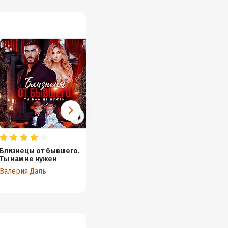
Близнецы от бывшего.
Развод в 44. Без права на
Я тебе
Ты нам не нужен
прощение
любим
Валерия Даль
Валерия Даль
Валери