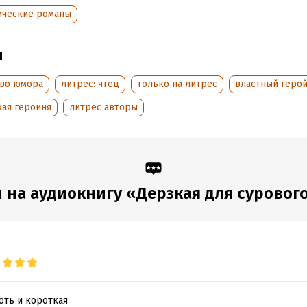
ические романы
ы
тво юмора
литрес: чтец
только на литрес
властный геро
кая героиня
литрес авторы
 на аудиокнигу «Дерзкая для сурового
оть и короткая