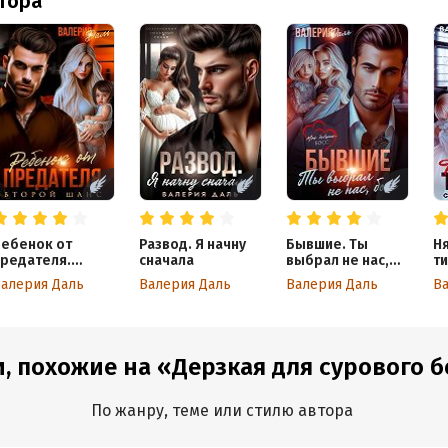
втора
ебенок от
Развод. Я начну
Бывшие. Ты
Н
редателя.
сначала
выбрал не нас,
ти
торой шанс
босс
м
алерия Даль
Валерия Даль
Валерия Даль
В
, похожие на «Дерзкая для сурового б
По жанру, теме или стилю автора