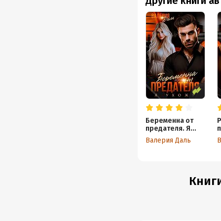
Другие книги а
Беременна от
Р
предателя. Я
п
ухожу
В
Валерия Даль
В
Книги