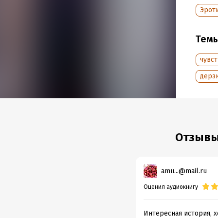
Эрот
Тем
чувс
дерз
Отзывы
amu...@mail.ru
Оценил аудиокнигу
Интересная история, х