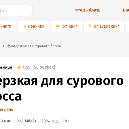
Что выбрать
Би
 книги
🔥
Новинки
❤️
Топ книг
🎙
Топ аудиокниг
📚«Дерзкая для сурового босса»
4.59
(
58 оценок
)
емиум
ерзкая для сурового
осса
я Даль
58 мин.
218 Мбайт
2024
год
18
+