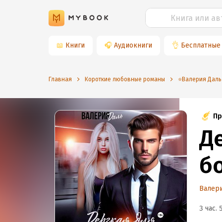
📖
Книги
🎧
Аудиокниги
👌
Бесплатные
Главная
Короткие любовные романы
⭐️Валерия Даль
Пр
Д
б
Валери
3 час. 