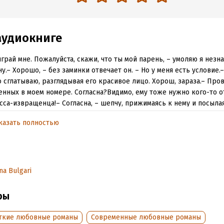
аудиокниге
грай мне. Пожалуйста, скажи, что ты мой парень, – умоляю я незн
у.– Хорошо, – без заминки отвечает он. – Но у меня есть условие.
 сглатываю, разглядывая его красивое лицо. Хорош, зараза.– Пр
нных в моем номере. Согласна?Видимо, ему тоже нужно кого-то о
сса-извращенца!– Согласна, – шепчу, прижимаясь к нему и посыла
у боссу победную улыбку. – Проведу с тобой ночь, то есть прост
казать полностью
. А ты… Докажи тому придурку, – киваю на извращенца, – что я т
то бы знал, что через неделю судьба посмеётся надо мной за стол
ие…
na Bulgari
обная информация
аписания:
ры
1 января 2024
дания:
2024
ткие любовные романы
Современные любовные романы
оступления:
28 ноября 2024