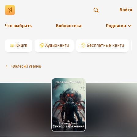
Войти
Что выбрать
Библиотека
Подписка
📖
Книги
🎧
Аудиокниги
👌
Бесплатные книги
⭐️Валерий Увалов