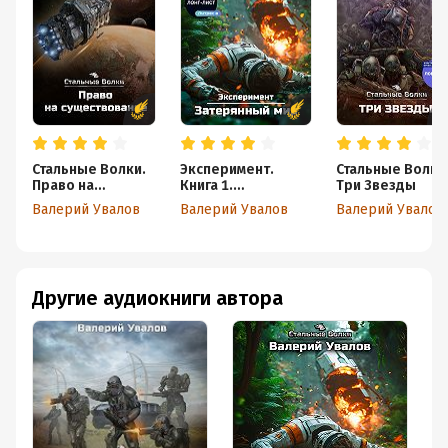
Объем:
472379
Год издания:
2024
Дата поступления:
31 января 2024
Время на чтение:
7
ч.
Стальные Волки.
Эксперимент.
Стальные Волки
Право на
Книга 1.
Три Звезды
существование
Затерянный мир
Валерий Увалов
Валерий Увалов
Валерий Увалов
Другие аудиокниги автора