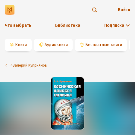
Войти
Что выбрать
Библиотека
Подписка
📖
Книги
🎧
Аудиокниги
👌
Бесплатные книги
⭐️Валерий Куприянов