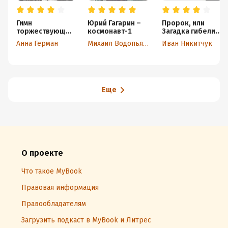
Гимн
Юрий Гагарин –
Пророк, или
торжествующей
космонавт-1
Загадка гибели
Любви
поэта Михаила
Анна Герман
Михаил Водопьянов
Иван Никитчук
Лермонтова
Еще
О проекте
Что такое MyBook
Правовая информация
Правообладателям
Загрузить подкаст в MyBook и Литрес