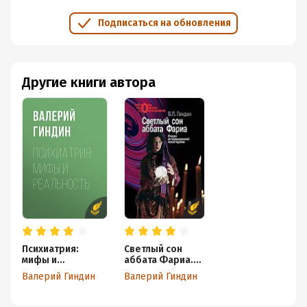
Подписаться на обновления
Другие книги автора
Психиатрия:
Светлый сон
мифы и
аббата Фариа.
реальность
Очерки
Валерий Гиндин
Валерий Гиндин
интервенционно
й психологии