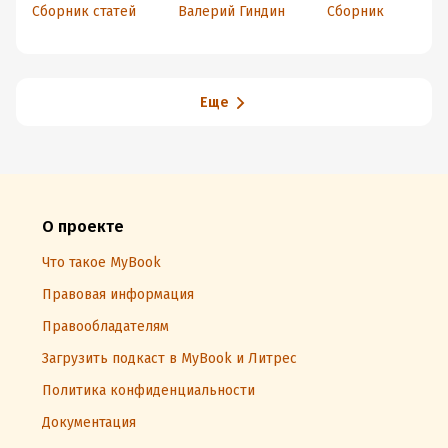
кий ежегодник.
реальность
настоящее
Сборник статей
Валерий Гиндин
Сборник
Шестой выпуск.
Избранные
статьи из
«Международног
о журнала
психоанализа»
Еще
(сборник)
О проекте
Что такое MyBook
Правовая информация
Правообладателям
Загрузить подкаст в MyBook и Литрес
Политика конфиденциальности
Документация