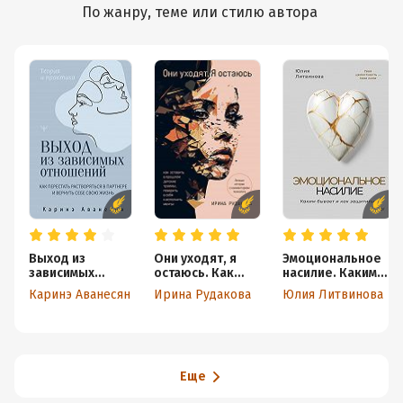
По жанру, теме или стилю автора
Выход из
Они уходят, я
Эмоциональное
зависимых
остаюсь. Как
насилие. Каким
отношений. Как
оставить в
бывает и как
Каринэ Аванесян
Ирина Рудакова
Юлия Литвинова
перестать
прошлом
защититься
растворяться в
детские травмы,
партнере и
поверить в себя
вернуть себе
и исполнить
свою жизнь.
мечты
Теория и
Еще
практика