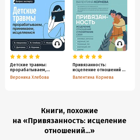
Детские травмы:
Привязанность:
Ка
прорабатываем,
исцеление отношений и
п
принимаем, исцеляемся
понимание себя
до
Вероника Хлебова
Валентина Корнева
Ла
Книги, похожие
на «Привязанность: исцеление
отношений...»