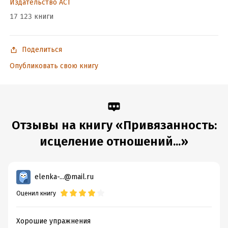
Издательство АСТ
17 123 книги
Поделиться
Опубликовать свою книгу
В формате PDF A4 сохранен издательский макет.
Подробная информация
Отзывы на книгу «Привязанность:
Дата написания:
1 января 2024
Объем:
283266
исцеление отношений...»
Год издания:
2025
Дата поступления:
22 июля 2024
ISBN (EAN):
9785171585877
elenka-...@mail.ru
Время на чтение:
4
ч.
Оценил книгу
Хорошие упражнения