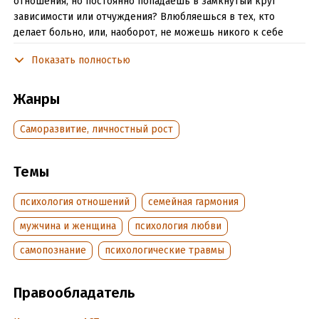
отношения, но постоянно попадаешь в замкнутый круг
зависимости или отчуждения? Влюбляешься в тех, кто
делает больно, или, наоборот, не можешь никого к себе
подпустить? На страницах этой книги ты найдешь ключ к
Показать полностью
разгадке и узнаешь о том, как детский опыт влияет на
выбор партнеров в будущем, какие бессознательные
сценарии разрушают наши отношения и как, наконец,
Жанры
прийти к взаимной и гармоничной любви.
Саморазвитие, личностный рост
В книге тебя ждет:
• психология отношений с научной стороны;
Темы
• самые распространенные сценарии построения
психология отношений
семейная гармония
отношений;
мужчина и женщина
психология любви
• характеристика типов привязанности;
самопознание
психологические травмы
• описание деструктивных моделей поведения;
• способы изменения типа привязанности в надежную
Правообладатель
сторону.