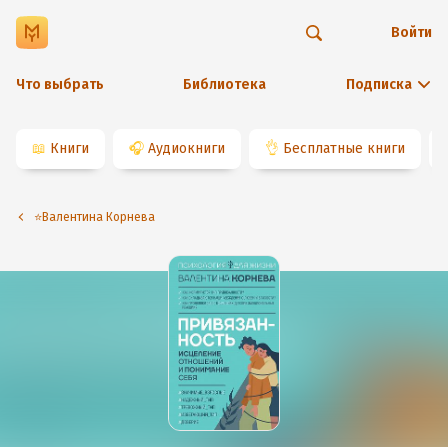
Войти
Что выбрать
Библиотека
Подписка
📖
Книги
🎧
Аудиокниги
👌
Бесплатные книги
⭐️Валентина Корнева