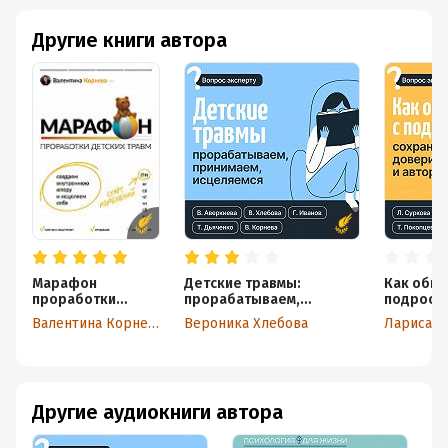
Другие книги автора
Марафон
Детские травмы:
Как обща
проработки
прорабатываем,
подрост
детских травм.
принимаем, исцеляемся
доверие 
Валентина Корнева
Вероника Хлебова
Лариса С
Создаем
внутреннюю
опору и исцеляем
себя
Другие аудиокниги автора