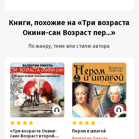
Плевелы
Книги, похожие на «Три возраста
Окини-сан Возраст пер...»
По жанру, теме или стилю автора
«Три возраста Окини-
Пером и шпагой
Ка
сан» Возраст второй.
Валентин Пикуль
Ва