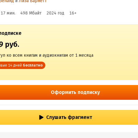
Зеланд
и
Лиза Барнетт
рансерфинг реальнос
 17 мин.
498 Мбайт
2024
год
16
+
упень I
подписке
9 руб.
уп ко всем книгам и аудиокнигам от 1 месяца
вые 14 дней
бесплатно
Оформить подписку
Слушать фрагмент