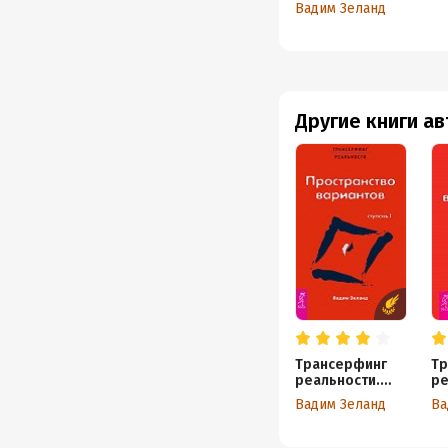
Пространство вариан
Вадим Зеланд
Другие книги а
Трансерфинг
Тр
реальности.
ре
Ступень I:
Ст
Вадим Зеланд
Ва
Пространство
Вп
вариантов
пр