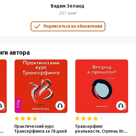
Вадим Зеланд
257 книг
Подписаться на обновления
иги автора
Практический курс
Трансерфинг
Трансерфинга за 78 дней
реальности. Ступень III: