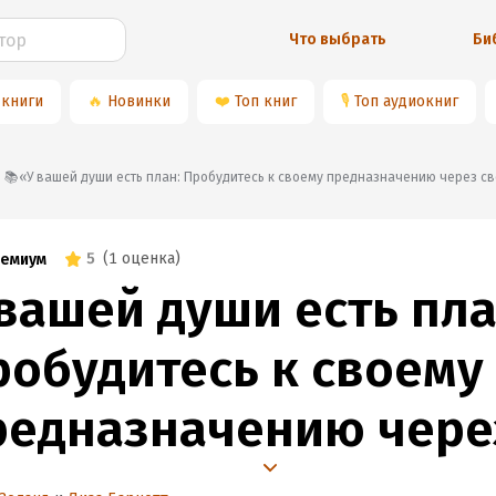
Что выбрать
Би
 книги
🔥
Новинки
❤️
Топ книг
🎙
Топ аудиокниг
📚«У вашей души есть план: Пробудитесь к своему предназначению через с
5
(
1 оценка
)
емиум
 вашей души есть пла
робудитесь к своему
редназначению чере
вои Хроники Акаши.