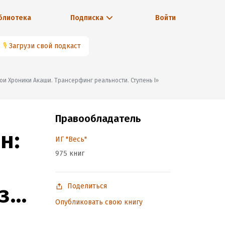
блиотека
Подписка
Войти
🎙
Загрузи свой подкаст
вои Хроники Акаши. Трансерфинг реальности. Ступень I»
Правообладатель
н:
ИГ "Весь"
975 книг
з
Поделиться
Опубликовать свою книгу