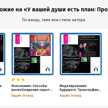
ожие на «У вашей души есть план: Проб
По жанру, теме или стилю автора
а:
Яснознание: Способы
Моделирование
высвобождения скрытых
будущего. Трансерфинг
сь.
возможностей человека.
реальности. Ступень I:
Вадим Зеланд
Вадим Зеланд
Трансерфинг
Пространство вариантов
реальности. Ступень I:
Пространство вариантов