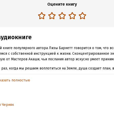
Оцените книгу
аудиокниге
й книге популярного автора Лизы Барнетт говорится о том, что в
мся с собственной инструкцией к жизни. Сконцентрированное зн
ую от Мастеров Акаши, чьи послания автор искусно умеет приним
 раз, когда мы решаем воплотиться на Земле, душа создает план, 
ан весь будущий опыт: кармические уроки, жизненные цели, даро
ы, испытания и невзгоды, отношения, карьера и пр. Когда мы не сл
казать полностью
ем ощущать растерянность, неуверенность в себе, бессмысленно
вования.
 плана души дает понимание того, как двигаться в потоке жизни, и
л Черняк
 предназначения. Показывает, как обрести мудрость, изобилие и 
олучным. Помогает отпустить давнюю эмоциональную боль не тол