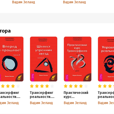
тов
Вперед в прошлое
Вадим Зеланд
Вадим Зеланд
втора
ансерфинг
Трансерфинг
Практический
Трансер
альности.
реальности.
курс
реальнос
упень III:
Ступень II:
трансерфинга
Ступень I
дим Зеланд
Вадим Зеланд
Вадим Зеланд
Вадим Зе
еред в
Шелест
за 78 дней
Управле
ошлое!
утренних звезд
реально