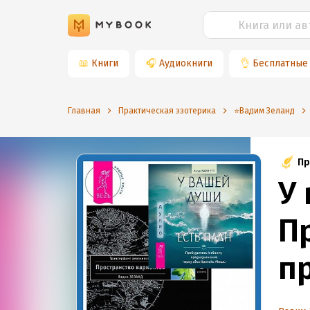
📖
Книги
🎧
Аудиокниги
👌
Бесплатные
Главная
Практическая эзотерика
⭐️Вадим Зеланд
Пр
У
П
п
с