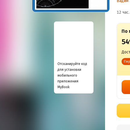
Вадим 
Т
12 час.
Ст
По 
54
Дост
Пер
Отсканируйте код
для установки
мобильного
приложения
MyBook