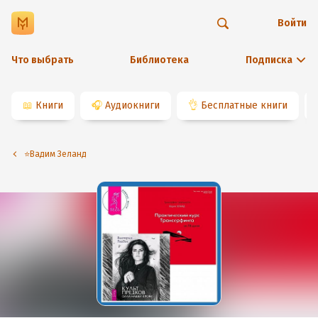
Войти
Что выбрать
Библиотека
Подписка
📖
Книги
🎧
Аудиокниги
👌
Бесплатные книги
⭐️Вадим Зеланд