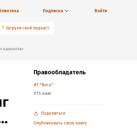
блиотека
Подписка
Войти
🎙
Загрузи свой подкаст
во вариантов»
Правообладатель
ИГ "Весь"
975 книг
нг
Поделиться
Опубликовать свою книгу
тов