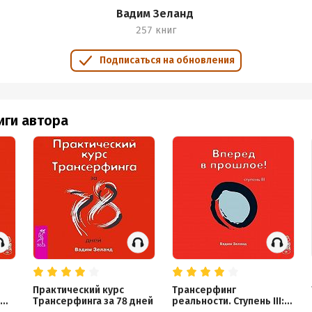
Вадим Зеланд
257 книг
Подписаться на обновления
иги автора
Практический курс
Трансерфинг
Трансерфинга за 78 дней
реальности. Ступень III: