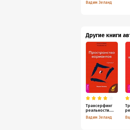
Пространство вариан
Вадим Зеланд
Другие книги а
Трансерфинг
Тр
реальности.
ре
Ступень I:
Ст
Вадим Зеланд
Ва
Пространство
Вп
вариантов
пр