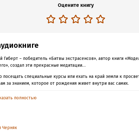
Оцените книгу
аудиокниге
й Гиберт – победитель «Битвы экстрасенсов», автор книги «Мод
го», создал эти прекрасные медитации…
о посещать специальные курсы или ехать на край земли к просв
ам за знанием, которое от рождения живет внутри вас самих.
 откройте его в себе – научитесь доверять божественному плану,
казать полностью
анностей и страха, осознанно выбирать только желанный опыт. Эт
 здоровью, счастливым отношениям, финансовому изобилию и
ссиональным успехам.
ика прощения
л Черняк
ка на расслабление