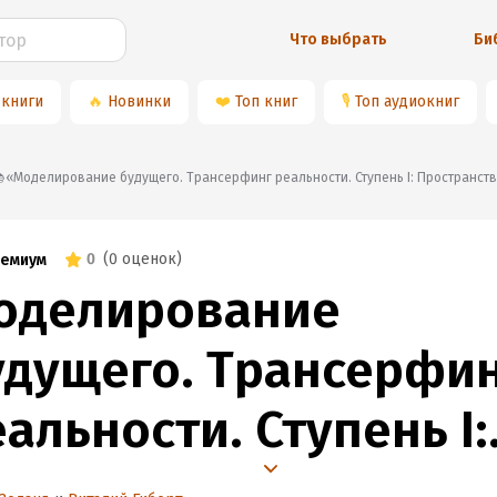
Что выбрать
Би
 книги
🔥
Новинки
❤️
Топ книг
🎙
Топ аудиокниг
📚«Моделирование будущего. Трансерфинг реальности. Ступень I: Пространст
0
(
0 оценок
)
емиум
оделирование
удущего. Трансерфи
альности. Ступень I:
ространство вариан