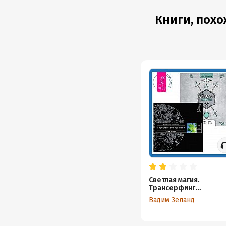
Книги, похо
Светлая магия.
Трансерфинг
реальности. Ступень I
Вадим Зеланд