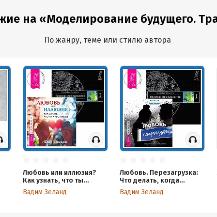
жие на «Моделирование будущего. Тра
По жанру, теме или стилю автора
Любовь или иллюзия?
Любовь. Перезагрузка:
Как узнать, что ты
Что делать, когда
чувствуешь.
отношения закончились.
Вадим Зеланд
Вадим Зеланд
Трансерфинг
Трансерфинг
реальности. Ступень I:
реальности. Ступень I
Пространство вариантов