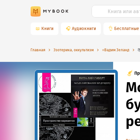
📖
Книги
🎧
Аудиокниги
👌
Бесплатные
Главная
Эзотерика, оккультизм
⭐️Вадим Зеланд
Пр
М
б
ре
П