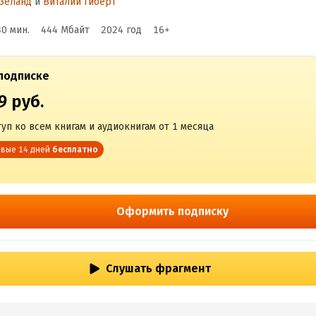
Зеланд
и
Виталий Гиберт
30 мин.
444 Мбайт
2024
год
16
+
подписке
9 руб.
уп ко всем книгам и аудиокнигам от 1 месяца
вые 14 дней
бесплатно
Оформить подписку
Слушать фрагмент