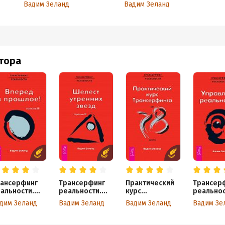
тов
Вперед в прошлое
Вадим Зеланд
Вадим Зеланд
втора
ансерфинг
Трансерфинг
Практический
Трансер
альности.
реальности.
курс
реальнос
упень III:
Ступень II:
трансерфинга
Ступень I
дим Зеланд
Вадим Зеланд
Вадим Зеланд
Вадим Зе
еред в
Шелест
за 78 дней
Управле
ошлое!
утренних звезд
реально