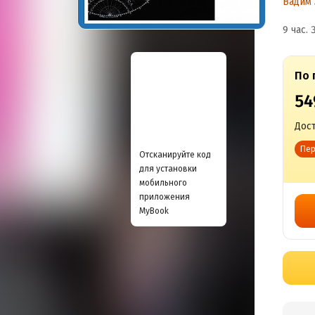
Вадим 
9 час. 
По 
54
Дост
Пер
Отсканируйте код
для установки
мобильного
приложения
MyBook