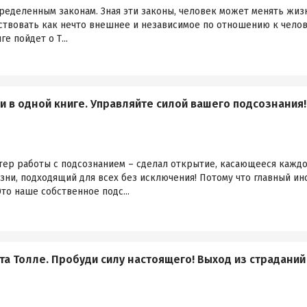
еделенным законам. Зная эти законы, человек может менять жизн
твовать как нечто внешнее и независимое по отношению к челове
е пойдет о Т...
 в одной книге. Управляйте силой вашего подсознания!
ер работы с подсознанием – сделал открытие, касающееся каждог
зни, подходящий для всех без исключения! Потому что главный и
то наше собственное подс...
та Толле. Пробуди силу настоящего! Выход из страданий 