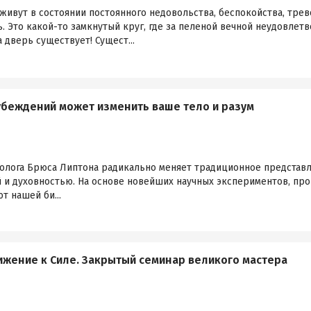
ивут в состоянии постоянного недовольства, беспокойства, трево
Это какой-то замкнутый круг, где за пеленой вечной неудовлетв
 дверь существует! Сущест...
 убеждений может изменить ваше тело и разум
олога Брюса Липтона радикально меняет традиционное представл
 и духовностью. На основе новейших научных экспериментов, про
т нашей би...
ижение к Силе. Закрытый семинар великого мастера