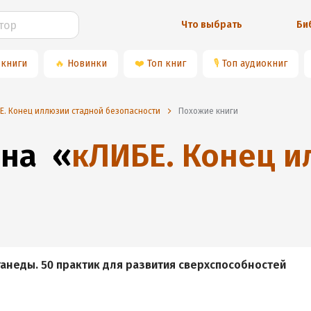
Что выбрать
Би
 книги
🔥
Новинки
❤️
Топ книг
🎙
Топ аудиокниг
Е. Конец иллюзии стадной безопасности
Похожие книги
 на
«
кЛИБЕ. Конец и
анеды. 50 практик для развития сверxспособностей