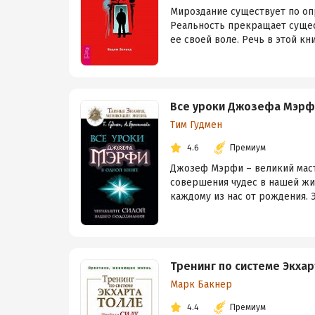
Мироздание существует по опр
Реальность прекращает сущес
ее своей воле. Речь в этой книг
Все уроки Джозефа Мэрфи
Тим Гудмен
4.6
Премиум
Джозеф Мэрфи – великий маст
совершения чудес в нашей жи
каждому из нас от рождения. Э
Тренинг по системе Экхар
Марк Бакнер
4.4
Премиум