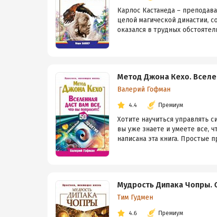
Карлос Кастанеда – преподава
целой магической династии, с
оказался в трудных обстоятельс
Метод Джона Кехо. Вселен
Валерий Гофман
4.4
Премиум
Хотите научиться управлять с
вы уже знаете и умеете все, 
написана эта книга. Простые пр
Мудрость Дипака Чопры. 
Тим Гудмен
4.6
Премиум