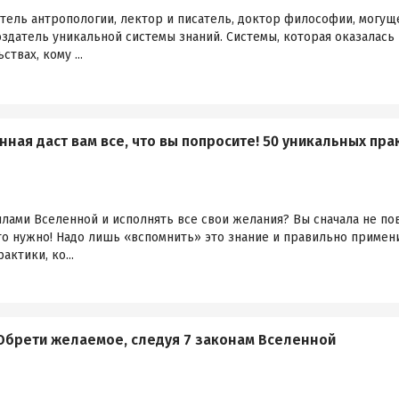
тель антропологии, лектор и писатель, доктор философии, могуще
оздатель уникальной системы знаний. Системы, которая оказалась 
твах, кому ...
ная даст вам все, что вы попросите! 50 уникальных пра
илами Вселенной и исполнять все свои желания? Вы сначала не пов
что нужно! Надо лишь «вспомнить» это знание и правильно примен
актики, ко...
Обрети желаемое, следуя 7 законам Вселенной