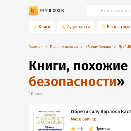
📖
Книги
🎧
Аудиокниги
👌
Бесплатные
Главная
Парапсихология
⭐️Вадим Зеланд
📚кЛИБ
Книги, похожие
безопасности
»
10
книг
Обрети силу Карлоса Каст
Марк Бакнер
4.6
Премиум