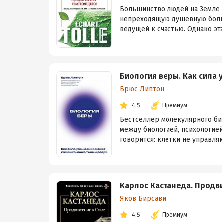
Большинство людей на Земле ж
непреходящую душевную боль. 
ведущей к счастью. Однако эта
Биология веры. Как сила
Брюс Липтон
4.5
Премиум
Бестселлер молекулярного би
между биологией, психологией
говорится: клетки не управляю
Карлос Кастанеда. Продв
Яков Бирсави
4.5
Премиум