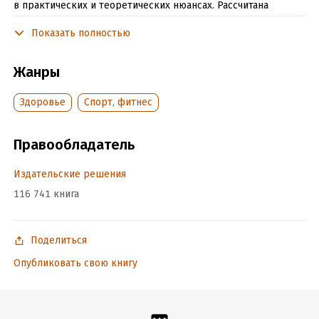
в практических и теоретических нюансах. Рассчитана
на широкий круг читателей.
Показать полностью
Подробная информация
Жанры
Объем:
370582
Здоровье
Спорт, фитнес
Год издания:
2025
Дата поступления:
28 августа 2025
Правообладатель
ISBN (EAN):
9785005940810
Время на чтение:
6
ч.
Издательские решения
116 741 книга
Поделиться
Опубликовать свою книгу