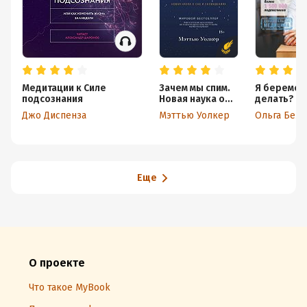
Медитации к Силе
Зачем мы спим.
Я беременн
подсознания
Новая наука о
делать?
сне и
Джо Диспенза
Мэттью Уолкер
Ольга Бел
сновидениях
Еще
О проекте
Что такое MyBook