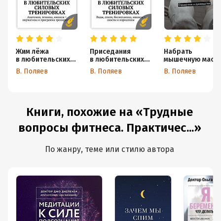
Жим лёжа
Приседания
Набрать
в любительских
в любительских
мышечную массу
силовых
силовых
и стать сильнее.
В. Поляев
В. Поляев
В. Поляев
тренировках.
тренировках.
Справочник
Анатомия,
Виды, стили,
и руководство
техника, нюансы
биомеханика,
+ нормативы
нюансы + советы
и программа
и нормативы
Книги, похожие на «Трудные
тренировок
вопросы фитнеса. Практичес...»
По жанру, теме или стилю автора