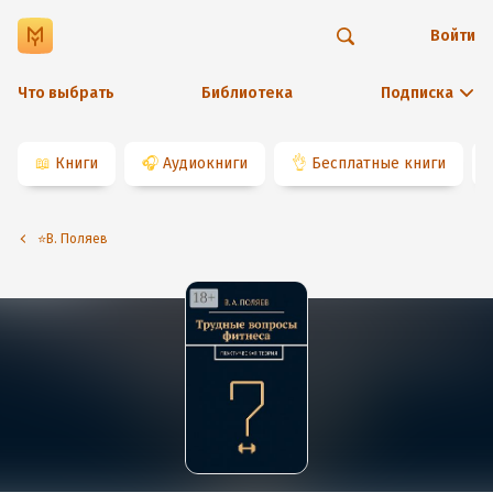
Войти
Что выбрать
Библиотека
Подписка
📖
Книги
🎧
Аудиокниги
👌
Бесплатные книги
⭐️В. Поляев