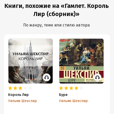
Книги, похожие на «Гамлет. Король
Лир (сборник)»
По жанру, теме или стилю автора
Король Лир
Буря
Ш
Уильям Шекспир
Уильям Шекспир
Он