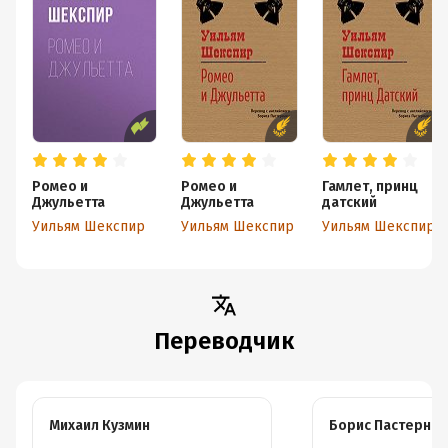
Ромео и
Ромео и
Гамлет, принц
Джульетта
Джульетта
датский
Уильям Шекспир
Уильям Шекспир
Уильям Шекспир
Переводчик
Михаил Кузмин
Борис Пастернак