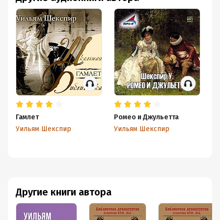
Гамлет
Ромео и Джульетта
М
Уильям Шекспир
Уильям Шекспир
У
Другие книги автора