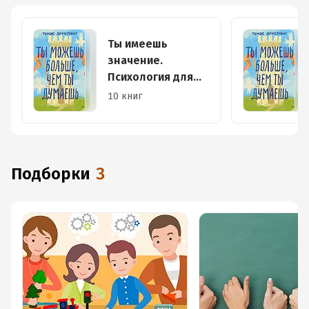
Ты имеешь
значение.
Психология для
современных
10 книг
подростков
Подборки
3