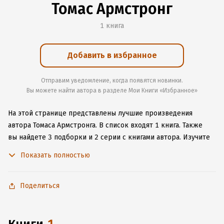
Томас Армстронг
1 книга
Добавить в избранное
Отправим уведомление, когда появятся новинки.
Вы можете найти автора в разделе Мои Книги «Избранное»
На этой странице представлены лучшие произведения
автора Томаса Армстронга.
В список входят 1 книга.
Также
вы найдете 3 подборки и 2 серии с книгами автора.
Изучите
более 10 отзывов о творчестве автора и начните читать или
Показать полностью
слушать книги Томаса Армстронга онлайн прямо на сайте,
установите наше удобное приложение для iOS или Android,
чтобы не расставаться с любимыми произведениями даже
Поделиться
без подключения к интернету.