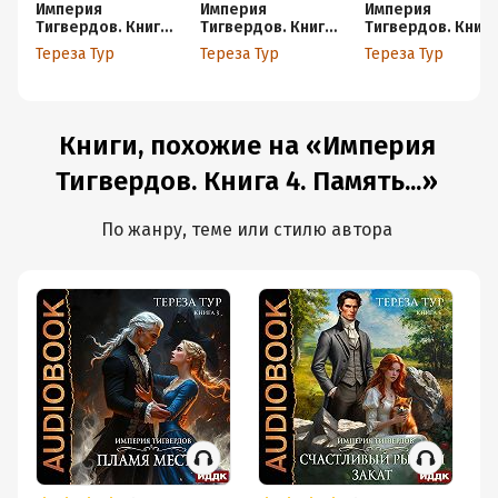
Империя
Империя
Империя
Тигвердов. Книга
Тигвердов. Книга
Тигвердов. Книга
1. Невеста для
2. Танго в пустоте
3. Пламя мести
Тереза Тур
Тереза Тур
Тереза Тур
бастарда
Книги, похожие на «Империя
Тигвердов. Книга 4. Память...»
По жанру, теме или стилю автора