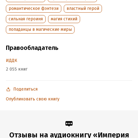
романтическое фэнтези
властный герой
© ИДДК
сильная героиня
магия стихий
Подробная информация
попаданцы в магические миры
Дата написания:
1 января 2017
Правообладатель
Год издания:
2018
Дата поступления:
7 июля 2026
ИДДК
2 055 книг
Поделиться
Опубликовать свою книгу
Отзывы на аудиокнигу «Империя