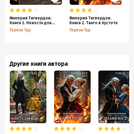
Империя Тигвердов.
Империя Тигвердов.
Им
Книга 1. Невеста для
Книга 2. Танго в пустоте
Кн
бастарда
Тереза Тур
Тереза Тур
Те
Другие книги автора