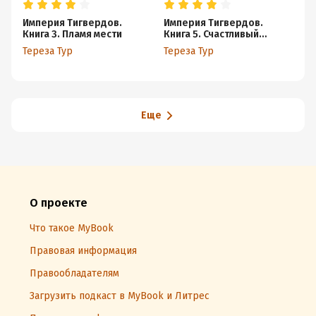
Империя Тигвердов.
Империя Тигвердов.
Се
Книга 3. Пламя мести
Книга 5. Счастливый
Ве
рыжий закат
Тереза Тур
Тереза Тур
Еще
О проекте
Что такое MyBook
Правовая информация
Правообладателям
Загрузить подкаст в MyBook и Литрес