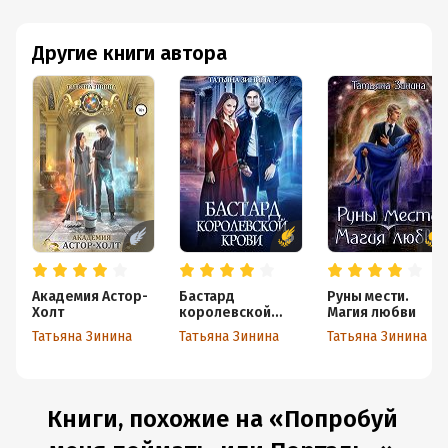
Другие книги автора
Академия Астор-
Бастард
Руны мести.
Холт
королевской
Магия любви
крови
Татьяна Зинина
Татьяна Зинина
Татьяна Зинина
Книги, похожие на «Попробуй