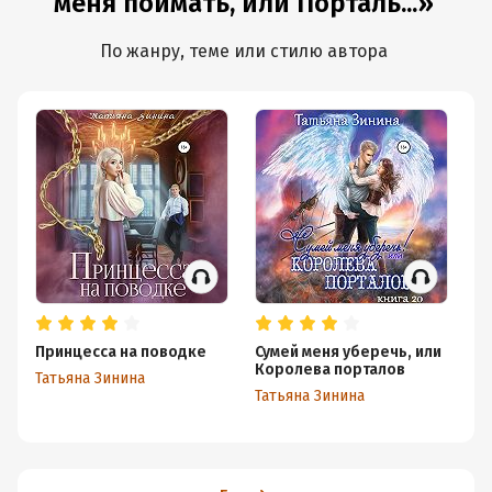
меня поймать, или Порталь...»
По жанру, теме или стилю автора
Принцесса на поводке
Сумей меня уберечь, или
Ба
Королева порталов
кр
Татьяна Зинина
Татьяна Зинина
Та