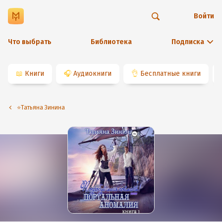
Войти
Что выбрать
Библиотека
Подписка
📖
Книги
🎧
Аудиокниги
👌
Бесплатные книги
⭐️Татьяна Зинина