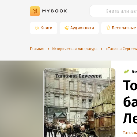
📖
Книги
🎧
Аудиокниги
👌
Бесплатные
Главная
Историческая литература
⭐️Татьяна Сергее
Бе
Т
ба
Л
Татьян