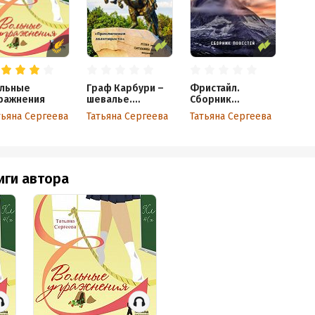
льные
Граф Карбури –
Фристайл.
ражнения
шевалье.
Сборник
Приключения
повестей
тьяна Сергеева
Татьяна Сергеева
Татьяна Сергеева
авантюриста
иги автора