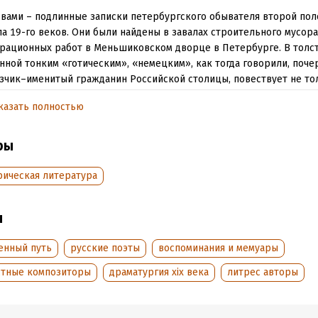
вами – подлинные записки петербургского обывателя второй пол
ла 19-го веков. Они были найдены в завалах строительного мусор
рационных работ в Меньшиковском дворце в Петербурге. В толст
нной тонким «готическим», «немецким», как тогда говорили, поче
зчик–именитый гражданин Российской столицы, повествует не то
ном пути от безвестного немецкого повара, усилием воли и
казать полностью
сиональным талантом ставшего знаменитым кондитером, а спустя
из первых рестораторов Петербурга. Большая часть «Записок» п
итым современникам, с которыми связана его жизнь. Это воспоми
ры
м человеке, с судьбой которого была тесно переплетена его собс
 - Николае Александровиче Львове, нашем почти забытом обыват
рическая литература
м Леонардо - поэте, драматурге, переводчике, композиторе, уди
кторе, никогда и нигде не учившемуся искусству архитектуры, «Ге
ы
зывали его друзья.
енный путь
русские поэты
воспоминания и мемуары
тать отрывок
стные композиторы
драматургия xix века
литрес авторы
обная информация
аписания:
9 марта 2023
Время на чтение:
5
ч.