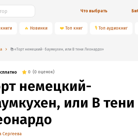
Что выбрать
Би
 книги
🔥
Новинки
❤️
Топ книг
🎙
Топ аудиокниг
ва
📚«Торт немецкий- баумкухен, или В тени Леонардо»
0
(
0 оценок
)
сплатно
орт немецкий-
умкухен, или В тени
еонардо
а Сергеева