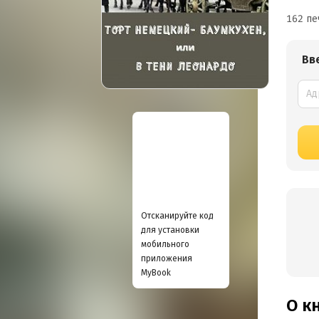
162 пе
Вв
Отсканируйте код
для установки
мобильного
приложения
MyBook
О к