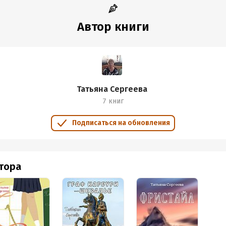
:
292881
дания:
2023
Автор книги
оступления:
14 марта 2023
Татьяна Сергеева
7 книг
Подписаться на обновления
втора