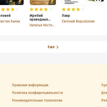
оловей
Жребий
Лавр
праведных
истин Ханна
Евгений Водолазкин
грешниц.
Наталья Нестерова
Сибиряки
Еще
Правовая информация
Пра
Политика конфиденциальности
Док
Рекомендательные технологии
Рек