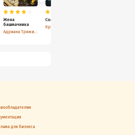
Жена
Соловей
Таис Афинска
башмачника
Кристин Ханна
Иван Ефремов
Адриана Трижиани
вообладателям
ументация
лама для бизнеса