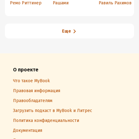
учителю.
Практикум
Практика
Ремо Риттинер
Рашами
Равиль Рахимов
Теория и
приближения
слияния,
практика для
к абсолютной
способная
групповых и
истине. Часть 2.
творить чудеса
индивидуальны
Аюрведа – наука
х занятий йогой
о счастливой
жизни
Еще
О проекте
Что такое MyBook
Правовая информация
Правообладателям
Загрузить подкаст в MyBook и Литрес
Политика конфиденциальности
Документация