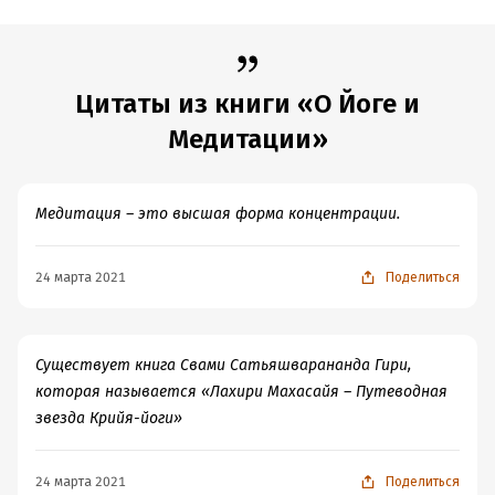
Дата написания:
1 января 2015
Объем:
77742
Год издания:
2015
Цитаты из книги «О Йоге и
Дата поступления:
29 мая 2018
ISBN (EAN):
9785903894864
Медитации»
Время на чтение:
2
ч.
Медитация – это высшая форма концентрации.
24 марта 2021
Поделиться
Существует книга Свами Сатьяшварананда Гири,
которая называется «Лахири Махасайя – Путеводная
звезда Крийя-йоги»
24 марта 2021
Поделиться