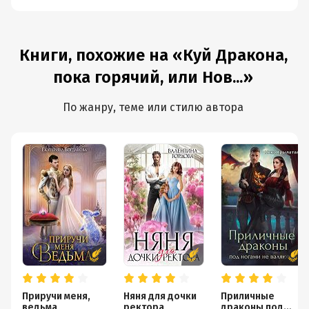
Книги, похожие на «Куй Дракона,
пока горячий, или Нов...»
По жанру, теме или стилю автора
Приручи меня,
Няня для дочки
Приличные
ведьма
ректора
драконы под