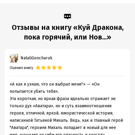
пропал. Как говорится, куй железо… то есть, куй дракона,
пока горячий!
Отзывы на книгу «Куй Дракона,
Подробная информация
пока горячий, или Нов...»
Дата написания:
13 августа 2025
Объем:
374404
Год издания:
2025
NataliGoncharuk
Дата поступления:
22 августа 2025
Время на чтение:
6
ч.
Оценил книгу
«А как я узнаю, что он выбрал меня?» — «Он
попытается убить тебя».
Эта короткая, но яркая фраза идеально отражает не
только дух «Аватара», но и суть взаимоотношения
героев, отличной, яркой, юмористической истории,
написанной Татьяной Михаль. Ведь, как и главный герой
"Аватара", героиня Михаль попадает в новый для нее
мир, ощущает на себе его опасность и красоту.