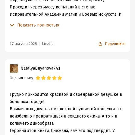
Проходит через массу испытаний в стенах
Исправительной Академии Магии и Боевых Искусств. И
делает тот единственно правильный выбор, который
Показать полностью
меняет героев навсегда.
"Сохраняйте безумие. Оно вас украшает."
Да. Немножко безумная, весьма саркастичная,
17 августа 2025
LiveLib
Поделиться
наполненная противостоянием история в зимнем
антураже вьюги, приправленной громом и молнией. Не
только погода, но и подростковая вакханалия в
NatalyaBuyanova741
чудовищном замке, ректор "козел. Точнее дракон. Но,
Оценил книгу
все равно козел" и задача из разряда невыполнимых -
вот что ждёт Снежану Михайловну Белову - лучшего
организатора праздников.
Трудно приходится красивой и своенравной девушке в
Что предлагается для достижения цели? Избегать
большом городе!
"близких отношений с начальством". Помнить, что
В каменных джунглях из нежной пушистой кошечки ты
"здоровый пофигизм укрепляет организм". А ещё, что
неизбежно превратишься в ехидного ежика. А то и в
"трудности закаляют".
колючего дикообраза.
Да. Стоит напомнить, что все происходит в преддверии
Героиня этой книги, Снежана, вам это подтвердит. У