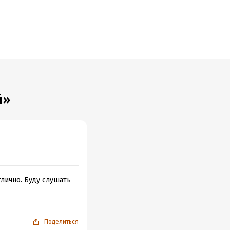
глянуть в
й»
тлично. Буду слушать
Поделиться