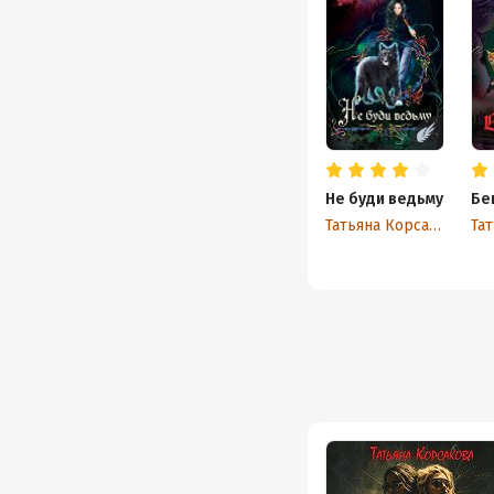
Не буди ведьму
Бе
Татьяна Корсакова