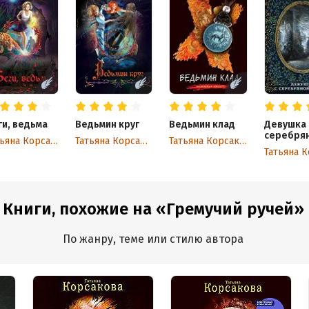
ги, ведьма
Ведьмин круг
Ведьмин клад
Девушка 
серебря
Татьяна Корсакова
Татьяна Корсакова
Татьяна Корсакова
кровью
Книги, похожие на «Гремучий ручей»
По жанру, теме или стилю автора