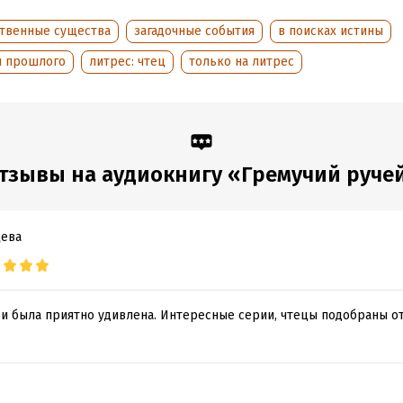
 спасти тех, кого еще можно спасти? Тогда пришло твое время за
у…
ственные существа
загадочные события
в поисках истины
ы прошлого
литрес: чтец
только на литрес
обная информация
аписания:
1 января 2025
дания:
2025
оступления:
16 декабря 2025
тзывы на аудиокнигу «Гремучий руче
цева
 и была приятно удивлена. Интересные серии, чтецы подобраны о