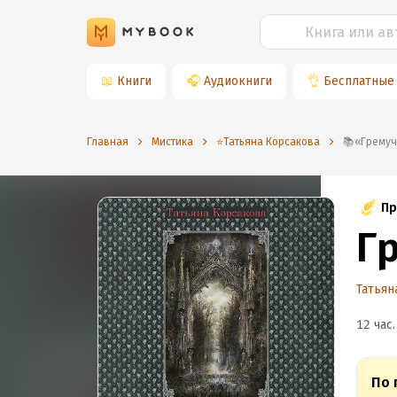
📖
Книги
🎧
Аудиокниги
👌
Бесплатные
Главная
Мистика
⭐️Татьяна Корсакова
📚«Грем
Пр
Г
Татьян
12 час.
По 