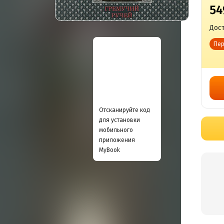
54
Дост
Пер
Отсканируйте код
для установки
мобильного
приложения
MyBook