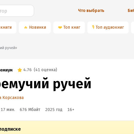
Что выбрать
Би
 книги
🔥
Новинки
❤️
Топ книг
🎙
Топ аудиокниг
учий ручей»
4.76
(
41 оценка
)
емиум
ремучий ручей
а Корсакова
 17 мин.
676 Мбайт
2025
год
16
+
подписке