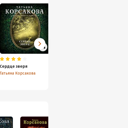
Сердце зверя
Шепот гремучей лощины
Беги, 
Татьяна Корсакова
Татьяна Корсакова
Татьян