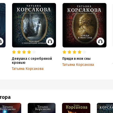
Девушка с серебряной
Приди в мои сны
кровью
Татьяна Корсакова
Татьяна Корсакова
втора