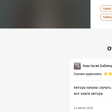
Хочешь
бездн
таин
тайн
Подр
Дата н
Год из
Дата п
О
Анастасия Бабин
Оценил аудиокнигу
Автора начала случать
все книги автора.
14 июля 2026