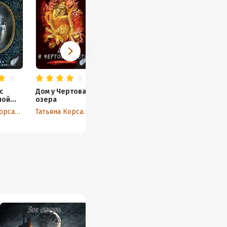
с
Дом у Чертова
ной
озера
Татьяна Корсакова
Татьяна Корсакова