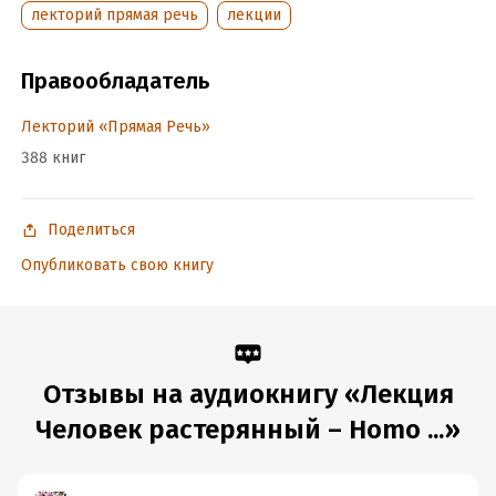
Год издания:
2019
лекторий прямая речь
лекции
Дата поступления:
26 января 2026
Правообладатель
Лекторий «Прямая Речь»
388 книг
Поделиться
Опубликовать свою книгу
Отзывы на аудиокнигу «Лекция
Человек растерянный – Homo ...»