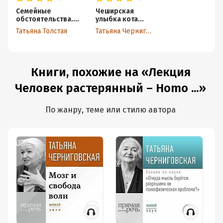
Семейные
Чеширская
обстоятельства.
улыбка кота
Родные, близкие и
Шрёдингера:
Татьяна Толстая
Татьяна Черниговская
не только – в
мозг, язык и
рассказах
сознание
современных
авторов
Книги, похожие на «Лекция
Человек растерянный – Homo ...»
По жанру, теме или стилю автора