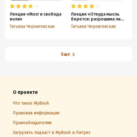
Лекция «Мозг и свобода
Лекция «Откуда мысль
Ле
воли»
берется: разрешима ли
м
психофизическая
Татьяна Черниговская
Татьяна Черниговская
Та
проблема»
Еще
О проекте
Что такое MyBook
Правовая информация
Правообладателям
Загрузить подкаст в MyBook и Литрес