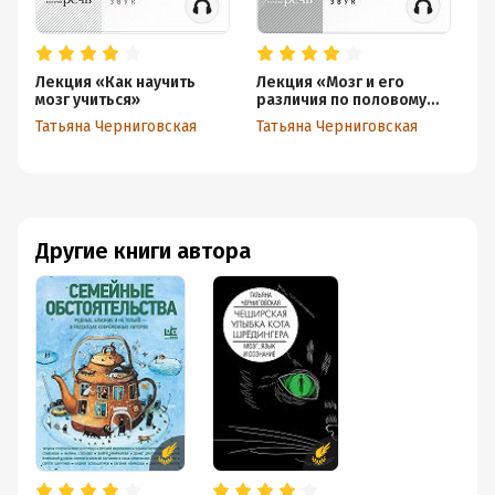
Лекция «Как научить
Лекция «Мозг и его
Ле
мозг учиться»
различия по половому
мо
признаку»
Татьяна Черниговская
Татьяна Черниговская
Та
Другие книги автора