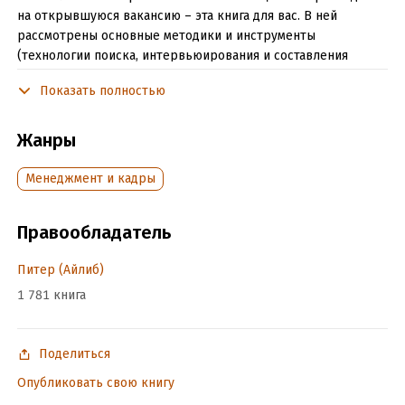
на открывшуюся вакансию – эта книга для вас. В ней
рассмотрены основные методики и инструменты
(технологии поиска, интервьюирования и составления
профиля идеального кандидата, методы оценки и т. п.),
Показать полностью
которые используют в своей работе специалисты по
подбору и оценке персонала.
Жанры
Книга адресована HR-специалистам, работникам кадровых
агентств и руководителям предприятий.
Менеджмент и кадры
Подробная информация
Правообладатель
Дата написания:
1 января 2010
Питер (Айлиб)
Объем:
240878
1 781 книга
Год издания:
2020
Дата поступления:
17 июля 2020
ISBN (EAN):
9785498070506
Поделиться
Время на чтение:
4
ч.
Опубликовать свою книгу