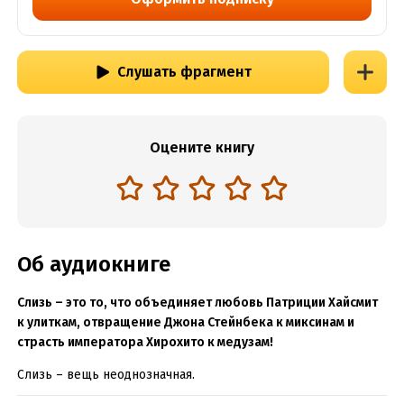
Слушать фрагмент
Оцените книгу
Об аудиокниге
Слизь – это то, что объединяет любовь Патриции Хайсмит
к улиткам, отвращение Джона Стейнбека к миксинам и
страсть императора Хирохито к медузам!
Слизь – вещь неоднозначная.