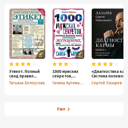
Этикет. Полный
1000 мужских
«Диагностика кар
свод правил
секретов,
Система полевой
светского и
которые
саморегуляции». К
Татьяна Белоусова
Галина Артемьева
Сергей Лазарев
делового
должна знать
общения
настоящая
женщина, или
Путешествие по
замку Синей
Бороды
Еще