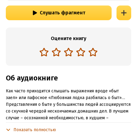
Слушать фрагмент
Оцените книгу
Об аудиокниге
Как часто приходится слышать выражения вроде «быт
заел» или пафосное «Любовная лодка разбилась о быт»…
Представления о быте у большинства людей ассоциируются
со скучной чередой нескончаемых домашних дел. В лучшем
случае – осознанной необходимостью, в худшем –
невыносимым бременем. В результате огромная часть
Показать полностью
нашей жизни оказывается «окрашена» негативными