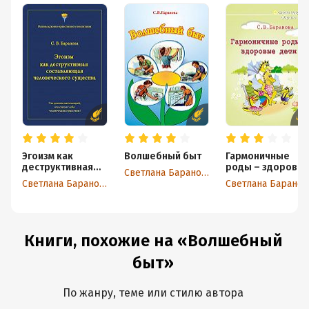
Эгоизм как
Волшебный быт
Гармоничные
деструктивная
роды – здоровы
Светлана Баранова
составляющая
дети
Светлана Баранова
Светлана Баранов
человеческого
существа
Книги, похожие на «Волшебный
быт»
По жанру, теме или стилю автора