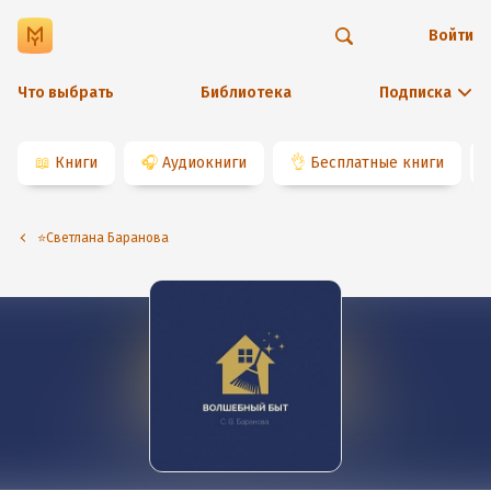
Войти
Что выбрать
Библиотека
Подписка
📖
Книги
🎧
Аудиокниги
👌
Бесплатные книги
⭐️Светлана Баранова