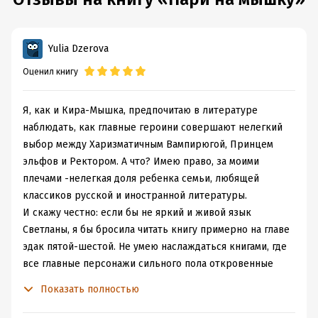
Yulia Dzerova
Оценил книгу
Я, как и Кира-Мышка, предпочитаю в литературе
наблюдать, как главные героини совершают нелегкий
выбор между Харизматичным Вампирюгой, Принцем
эльфов и Ректором. А что? Имею право, за моими
плечами -нелегкая доля ребенка семьи, любящей
классиков русской и иностранной литературы.
И скажу честно: если бы не яркий и живой язык
Светланы, я бы бросила читать книгу примерно на главе
эдак пятой-шестой. Не умею наслаждаться книгами, где
все главные персонажи сильного пола откровенные
му...жики.
Показать полностью
А главная героиня по канону обязана выбрать темную
лошадку из стада рогатых парнокопытных. Да, главный