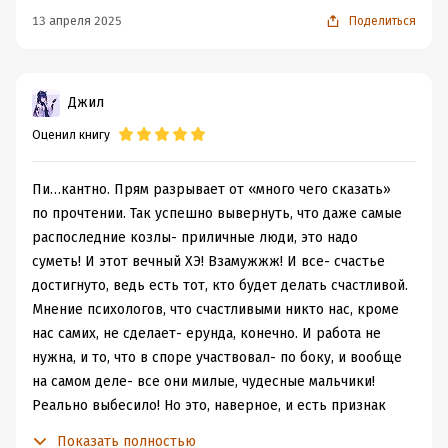
лирический герой положителен оооочень условно. Но
13 апреля 2025
Поделиться
тут уж... невозможно быть белым единорогом в
окружении коней из Преисподней.
Батюшки, какие они все неприятные.
Джил
Особенную подлянку, кстати, я ожидаю от главного
Оценил книгу
героя, вроде такой показушно "не такой", а сам отлично
распознал в героине наивного и честного человека,
пользовался этим, да еще тишком дружбанов своих
Пи…кантно. Прям разрывает от «много чего сказать»
кинул в споре (ибо все его знаки внимания, хоть и
по прочтении. Так успешно вывернуть, что даже самые
анонимные, невозможно не считать нарушением
распоследние козлы- приличные люди, это надо
нейтралитета). Да и само участие в споре даже самое
суметь! И этот вечный ХЭ! Взамужжж! И все- счастье
пассивное, уже говорит о нем как о личности
достигнуто, ведь есть тот, кто будет делать счастливой.
сомнительных душевных качеств. И его финальные
Мнение психологов, что счастливыми никто нас, кроме
заявления типа "фиг с ней, с работой; замужество, дом,
нас самих, не сделает- ерунда, конечно. И работа не
дети", как-то навевают мысли о крепостном праве и
нужна, и то, что в споре участвовал- по боку, и вообще
созависимых отношениях. Я вот несколько раз ловила
на самом деле- все они милые, чудесные мальчики!
себя на мысли, что мне с мужчиной в реальной жизни
Реально выбесило! Но это, наверное, и есть признак
повезло больше, чем Кире с вымышленным.
хорошей книги- равнодушной не оставила. Ну или
Показать полностью