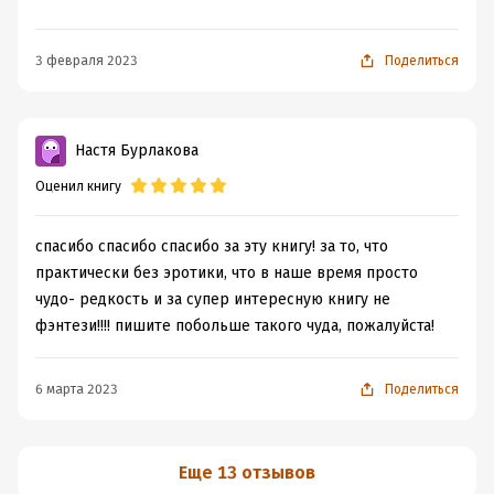
Спасибо автору за увлекательный вечер, но
признак личных тараканов)) Но слог у автора хороший,
послевкусие для меня с горчинкой. Как-то мучительно
сюжет интересный, читается «проглатыванием». И
не хватало мужских персонажей из фэнтезийных книг
юным романтичным девушкам точно стоит почитать.
3 февраля 2023
Поделиться
Светланы.
Для подумать. Только эпилоги пометить хэштегом
«фэнтези». Про сюжет все есть в описании, про
эмоции поделилась, читайте - не пожалеете
Настя Бурлакова
Оценил книгу
спасибо спасибо спасибо за эту книгу! за то, что
практически без эротики, что в наше время просто
чудо- редкость и за супер интересную книгу не
фэнтези!!!! пишите побольше такого чуда, пожалуйста!
6 марта 2023
Поделиться
Еще 13 отзывов