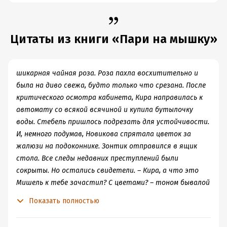
Цитаты из книги «Пари на мышку»
шикарная чайная роза. Роза пахла восхитительно и
была на диво свежа, будто только что срезана. После
критического осмотра кабинета, Кира направилась к
автомату со всякой всячиной и купила бутылочку
воды. Стебель пришлось подрезать для устойчивости.
И, немного подумав, Новикова спрятала цветок за
жалюзи на подоконнике. Зонтик отправился в ящик
стола. Все следы недавних преступлений были
сокрыты. Но остались свидетели. – Кира, а что это
Мишель к тебе зачастил? С цветами? – тоном бывалой
старушки у подъезда полюбопытствовал Ваня. – Он
Показать полностью
спас меня вчера от дождя, – призналась Новикова и по
«ты_понял?»-переглядыванию между парнями,