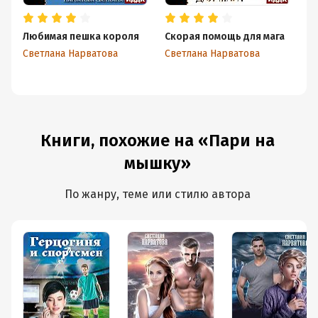
Любимая пешка короля
Скорая помощь для мага
Дв
од
Светлана Нарватова
Светлана Нарватова
Св
Книги, похожие на «Пари на
мышку»
По жанру, теме или стилю автора