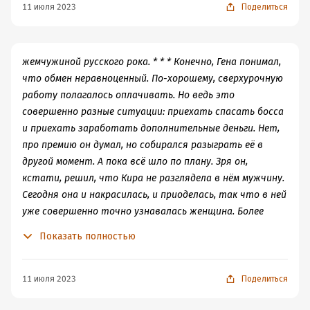
осознала, что зря. Дабы не наговорить лишнего в
11 июля 2023
Поделиться
отсутствие адвоката, она загрузила комп. Была
надежда, что кто-нибудь вызовет по одинэске. Увы, все
молчали как рыбы. В кабинете тоже. От концентрации
жемчужиной русского рока. * * * Конечно, Гена понимал,
любопытства в воздухе стало душно. Кира на
что обмен неравноценный. По-хорошему, сверхурочную
автомате расстегнула ещё одну пуговичку на блузке, и
работу полагалось оплачивать. Но ведь это
в дверь вошёл Константин Сергеевич. * * * Не то
совершенно разные ситуации: приехать спасать босса
чтобы Кира ждала восхищённых взглядов… Хотя чего
и приехать заработать дополнительные деньги. Нет,
лукавить – ждала! Надеялась. В глубине души. И
про премию он думал, но собирался разыграть её в
действительно, взгляд Большого Шефа задержался на
другой момент. А пока всё шло по плану. Зря он,
ней дольше приличествующего. Но комплиментов
кстати, решил, что Кира не разглядела в нём мужчину.
Новикова не дождалась. Более того, Новиковой
Сегодня она и накрасилась, и приоделась, так что в ней
показалось, что на его лице мелькнула досада. Вот чем
уже совершенно точно узнавалась женщина. Более
ему не угодили?! Арт-директор, например, её
того – женщина, которая хочет произвести
Показать полностью
обществом не брезгует. Портреты рисует и цветы
впечатление. Она забавно смущалась, и подобранный к
дарит. Пока один цветок, правда, но потенциал у него
случаю «Аркадий» выстрелил как надо. Далее по списку
о-го-го! На выставки приглашает. Комдиректор тоже
– «Спасение рядового Райана». Хотя он совсем не
11 июля 2023
Поделиться
ценит и уважает. Настолько, что на ужин позвал.
рядовой. Ген-директор кивнул на входе охранникам и
Кира, правда, не понимала, за что именно Дягиль её