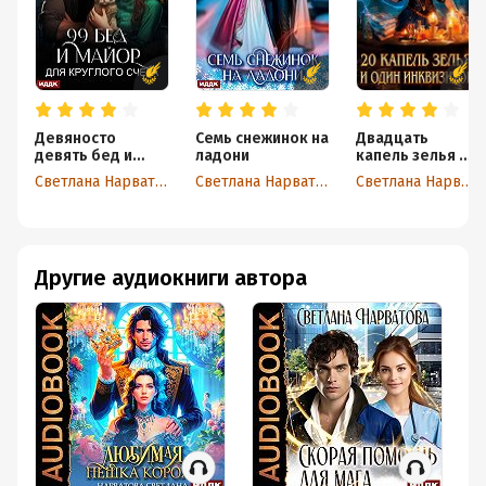
Девяносто
Семь снежинок на
Двадцать
девять бед и
ладони
капель зелья и
майор для
один
Светлана Нарватова
Светлана Нарватова
Светлана Нарватова
круглого счёта
инквизитор
Другие аудиокниги автора