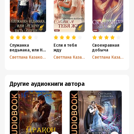
Служанка
Если я тебя
Своенравная
М
ведьмака, или Не
жду
добыча
в
хочу быть
Светлана Казакова
Светлана Казакова
Светлана Казакова
Золушкой
Другие аудиокниги автора