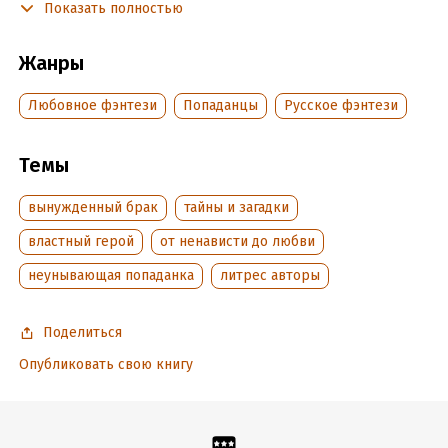
Показать полностью
докажу, что злодейка тоже достойна счастья!
Жанры
Подробная информация
Любовное фэнтези
Попаданцы
Русское фэнтези
Дата написания:
16 марта 2025
Объем:
62716
Год издания:
2025
Темы
Дата поступления:
18 марта 2025
вынужденный брак
тайны и загадки
Время на чтение:
1
ч.
властный герой
от ненависти до любви
неунывающая попаданка
литрес авторы
Поделиться
Опубликовать свою книгу