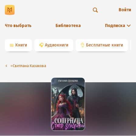
Войти
Что выбрать
Библиотека
Подписка
📖
Книги
🎧
Аудиокниги
👌
Бесплатные книги
⭐️Светлана Казакова