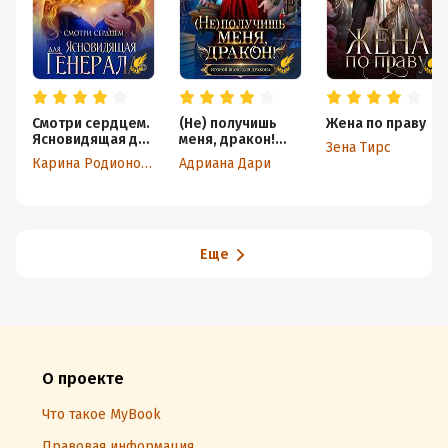
Смотри сердцем.
(Не) получишь
Жена по праву
Ясновидящая для
меня, дракон!
Зена Тирс
Генерала
Книга 1
Карина Родионова
Адриана Дари
Еще
О проекте
Что такое MyBook
Правовая информация