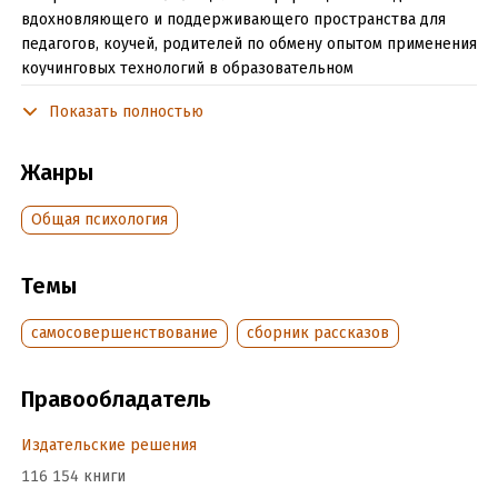
вдохновляющего и поддерживающего пространства для
педагогов, коучей, родителей по обмену опытом применения
коучинговых технологий в образовательном
и воспитательном процессе. Организационный комитет:
Показать полностью
Наталья Гульчевская, Татьяна Азёма, Татьяна Плотникова,
Анастасия Борисова. Главный редактор сборника Анна
Мирцало.
Жанры
Общая психология
Подробная информация
Объем:
226937
Темы
Год издания:
2017
ISBN (EAN):
9785448365263
самосовершенствование
сборник рассказов
Время на чтение:
4
ч.
Правообладатель
Издательские решения
116 154 книги