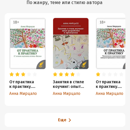
По жанру, теме или стилю автора
От практика
Занятия в стиле
От практика
к практику.
коучинг: опыт
к практику.
17 техник
разработки
Технология
Анна Мирцало
Анна Мирцало
Анна Мирцало
коучинга сезона
и проведения
и инструментари
«Весна»
консультирован
я в стиле коучинг
Еще