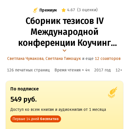
4.67
(
3 оценки
)
Премиум
Сборник тезисов IV
Международной
конференции Коучинг
в образовании 22–
Светлана Чумакова
,
Светлана Тимощук
и еще
12 соавторов
24 ноября 2016 года.
126 печатных страниц
Время чтения ≈
4
ч
2017
год
12
+
Часть 1. Коучинг
в школьном образовании
По подписке
(учебном и воспитательном
549 руб.
процессе). Коучинг в вузе.
Доступ ко всем книгам и аудиокнигам от 1 месяца
Коучинг в профориентации
Первые 14 дней
бесплатно