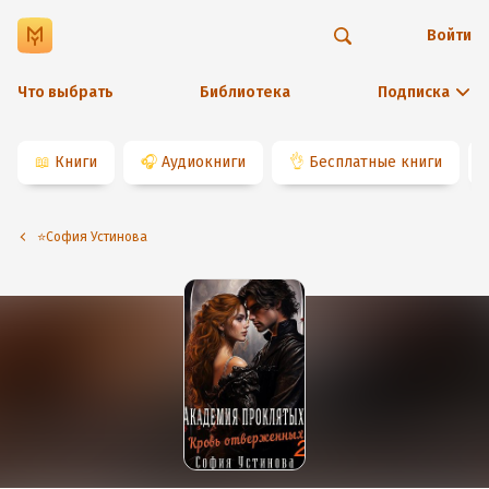
Войти
Что выбрать
Библиотека
Подписка
📖
Книги
🎧
Аудиокниги
👌
Бесплатные книги
⭐️София Устинова