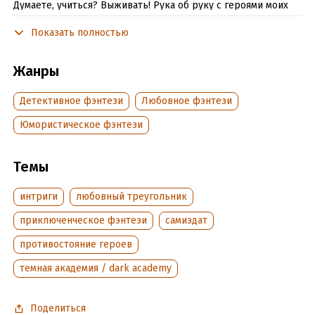
Думаете, учиться? Выживать! Рука об руку с героями моих
ночных кошмаров!
Показать полностью
Но, как оказалось, даже среди монстров можно найти
настоящую любовь. А раз так - то мы еще поборемся!
Жанры
Детективное фэнтези
Любовное фэнтези
Подробная информация
Юмористическое фэнтези
Дата написания:
11 марта 2025
Объем:
513235
Год издания:
Темы
2025
Дата поступления:
19 марта 2025
интриги
любовный треугольник
Время на чтение:
8
ч.
приключенческое фэнтези
самиздат
противостояние героев
темная академия / dark academy
Поделиться