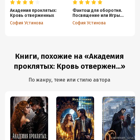
Академия проклятых:
Фантош для оборотня.
Бр
Кровь отверженных
Посвящение или Игры
Со
насмерть!
София Устинова
София Устинова
Книги, похожие на «Академия
проклятых: Кровь отвержен...»
По жанру, теме или стилю автора