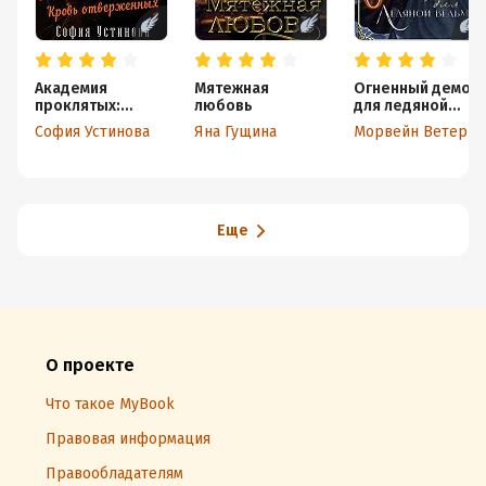
Академия
Мятежная
Огненный демон
проклятых:
любовь
для ледяной
Кровь
ведьмы
София Устинова
Яна Гущина
Морвейн Ветер
отверженных
Еще
О проекте
Что такое MyBook
Правовая информация
Правообладателям