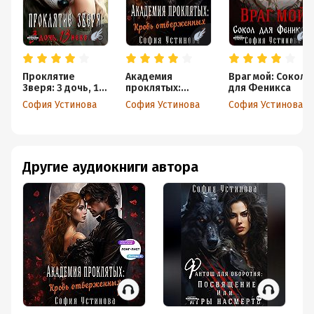
Проклятие
Академия
Враг мой: Сокол
Зверя: 3 дочь, 13
проклятых:
для Феникса
невеста
Кровь
София Устинова
София Устинова
София Устинова
отверженных
Другие аудиокниги автора