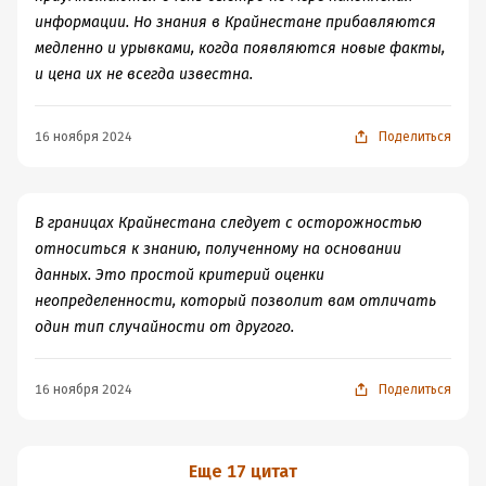
успеха, не пренебрегайте скрытыми свидетельствами
информации. Но знания в Крайнестане прибавляются
– изучайте и неудачи. Не стоит безоговорочно верить
медленно и урывками, когда появляются новые факты,
историям успеха: полная картина нам наверняка не
и цена их не всегда известна.
видна. • Учитесь отличать «хорошие» случайности от
плохих, используйте любую возможность и все, что
16 ноября 2024
Поделиться
похоже на возможность. Мы не знаем, что именно
может нам принести счастливый случай. Не увязайте
в рутине, больше общайтесь с людьми. В большом
городе вероятность встретиться с счастливым
В границах Крайнестана следует с осторожностью
Черным лебедем выше, чем в глуши. • Мыслите шире и
относиться к знанию, полученному на основании
не пытайтесь предсказать конкретного Черного
данных. Это простой критерий оценки
Лебедя Сосредоточьтесь на последствиях, которые вы
неопределенности, который позволит вам отличать
можете знать, а не на вероятности, которую знать
один тип случайности от другого.
не можете.
16 ноября 2024
Поделиться
Еще 17 цитат