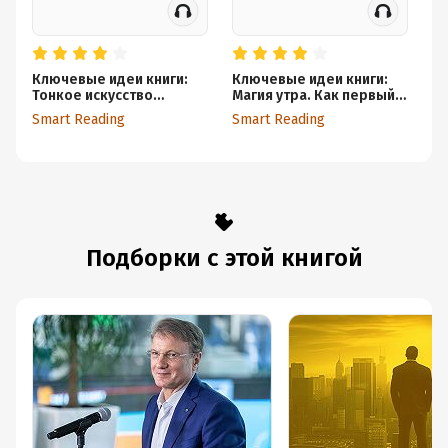
Ключевые идеи книги:
Ключевые идеи книги:
21
Тонкое искусство
Магия утра. Как первый
зд
пофигизма:
час определяет ваш
Ка
Smart Reading
Smart Reading
Sm
парадоксальный способ
успех. Хэл Элрод
св
жить счастливо. Марк
ус
Мэнсон
ин
Ма
Подборки с этой книгой