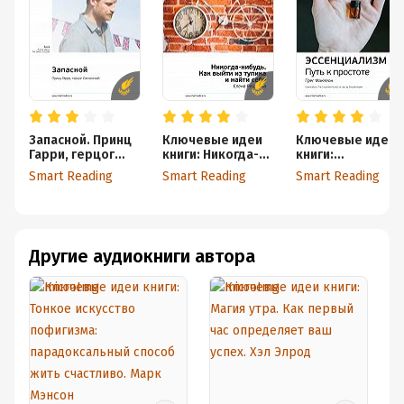
Запасной. Принц
Ключевые идеи
Ключевые идеи
Гарри, герцог
книги: Никогда-
книги:
Сассекский.
нибудь. Как
Эссенциализм.
Smart Reading
Smart Reading
Smart Reading
Саммари
выйти из тупика и
Путь к простоте.
найти себя. Елена
Грег МакКеон
Резанова
Другие аудиокниги автора