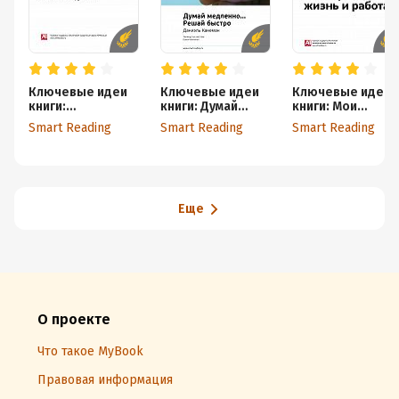
Ключевые идеи
Ключевые идеи
Ключевые идеи
книги:
книги: Думай
книги: Мои
Антихрупкость.
медленно…
принципы: жизнь
Smart Reading
Smart Reading
Smart Reading
Как извлечь
Решай быстро.
и работа. Рэй
выгоду из хаоса.
Даниэль Канеман
Далио
Нассим Талеб
Еще
О проекте
Что такое MyBook
Правовая информация