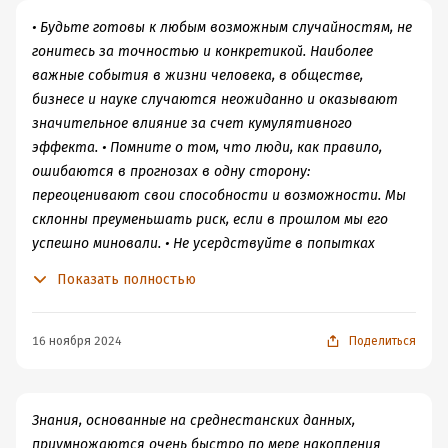
• Будьте готовы к любым возможным случайностям, не
гонитесь за точностью и конкретикой. Наиболее
важные события в жизни человека, в обществе,
бизнесе и науке случаются неожиданно и оказывают
значительное влияние за счет кумулятивного
эффекта. • Помните о том, что люди, как правило,
ошибаются в прогнозах в одну сторону:
переоценивают свои способности и возможности. Мы
склонны преуменьшать риск, если в прошлом мы его
успешно миновали. • Не усердствуйте в попытках
понять причины произошедших событий. Нам нужны
Показать полностью
причины, так как они являются частью нашей
системы мышления. Но истинных причин может быть
бесчисленное множество, и они могут быть нам
16 ноября 2024
Поделиться
неизвестны. • Остерегайтесь разработанных
государственных планов и скептично относитесь к
крупномасштабным прогнозам. Магия цифр часто
Знания, основанные на среднестанских данных,
одурманивает. • Если вы хотите понять природу
приумножаются очень быстро по мере накопления