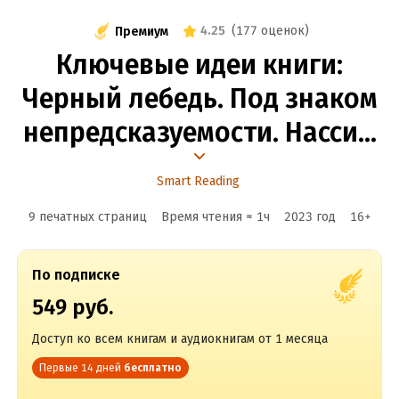
4.25
(
177 оценок
)
Премиум
Ключевые идеи книги:
Черный лебедь. Под знаком
непредсказуемости. Нассим
Талеб
Smart Reading
9 печатных страниц
Время чтения ≈
1
ч
2023
год
16
+
По подписке
549 руб.
Доступ ко всем книгам и аудиокнигам от 1 месяца
Первые 14 дней
бесплатно