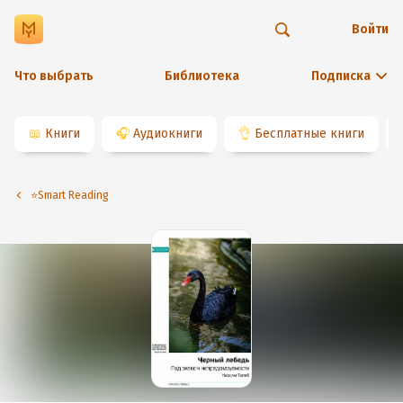
Войти
Что выбрать
Библиотека
Подписка
📖
Книги
🎧
Аудиокниги
👌
Бесплатные книги
⭐️Smart Reading