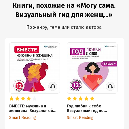
Книги, похожие на «Могу сама.
Визуальный гид для женщ...»
По жанру, теме или стилю автора
ВМЕСТЕ: мужчина и
Год любви к себе.
До
женщина. Визуальный
Визуальный гид по
в 
гид по укреплению
улучшению вашей жизни
жи
Smart Reading
Smart Reading
Sm
ваших отношений
на основе 12
Ли
бестселлеров (+ 12