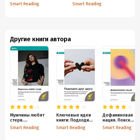
час определяет ваш
семей. Стивен Кови.
С
Smart Reading
Smart Reading
Sm
успех. Хэл Элрод
Саммари
Другие книги автора
Мужчины любят
Ключевые идеи
Дофаминовая
стерв.
книги: Подходим
нация. Поиск
Руководство для
друг другу. Как
равновесия в
Smart Reading
Smart Reading
Smart Reading
слишком хороших
теория
эпоху излишеств.
женщин. Шерри
привязанности
Анна Лембке.