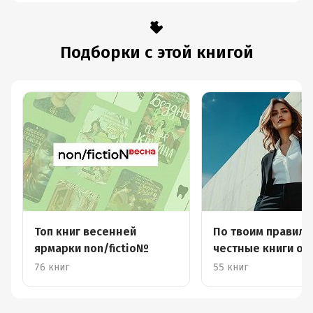
Аргов. Саммари
поможет создать
Саммари
гармоничные
отношения. Амир
Левин, Рейчел
Хеллер
Подборки с этой книгой
Топ книг весенней
По твоим правила
ярмарки non/fictio№
честные книги о 
успехе
76 книг
55 книг