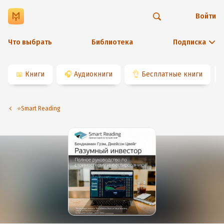
Войти
Что выбрать
Библиотека
Подписка
📖
Книги
🎧
Аудиокниги
👌
Бесплатные книги
⭐️Smart Reading