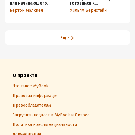
для начинающего
Готовимся к
У
инвестора
потрясениям,
Бертон Малкиел
Уильям Бернстайн
Д
процветанию и всему
остальному
Еще
О проекте
Что такое MyBook
Правовая информация
Правообладателям
Загрузить подкаст в MyBook и Литрес
Политика конфиденциальности
Документация