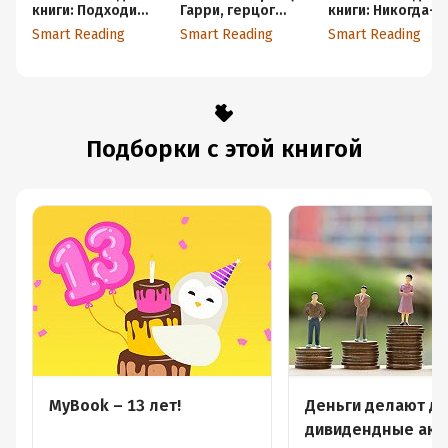
книги: Подходим
Гарри, герцог
книги: Никогда-
друг другу. Как
Сассекский.
нибудь. Как
Smart Reading
Smart Reading
Smart Reading
теория
Саммари
выйти из тупика и
привязанности
найти себя. Елен
поможет создать
Резанова
гармоничные
отношения. Амир
Левин, Рейчел
Хеллер
Подборки с этой книгой
MyBook – 13 лет!
Деньги делают де
дивидендные акц