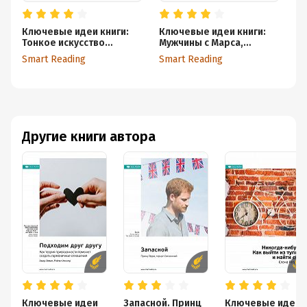
Ключевые идеи книги:
Ключевые идеи книги:
Кл
Тонкое искусство
Мужчины с Марса,
Ма
пофигизма:
женщины с Венеры.
ча
Smart Reading
Smart Reading
Sm
парадоксальный способ
Джон Грэй
ус
жить счастливо. Марк
Мэнсон
Другие книги автора
Ключевые идеи
Запасной. Принц
Ключевые идеи