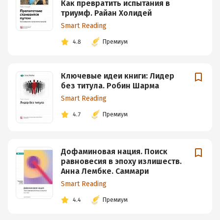
Как превратить испытания в
триумф. Райан Холидей
Smart Reading
4.8
Премиум
Ключевые идеи книги: Лидер
без титула. Робин Шарма
Smart Reading
4.7
Премиум
Дофаминовая нация. Поиск
равновесия в эпоху излишеств.
Анна Лембке. Саммари
Smart Reading
4.4
Премиум