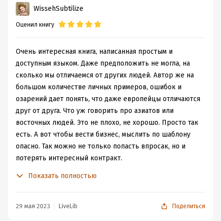
WissehSubtilize
Оценил книгу
Очень интересная книга, написанная простым и
доступным языком. Даже предположить не могла, на
сколько мы отличаемся от других людей. Автор же на
большом количестве личных примеров, ошибок и
озарений дает понять, что даже европейцы отличаются
друг от друга. Что уж говорить про азиатов или
восточных людей. Это не плохо, не хорошо. Просто так
есть. А вот чтобы вести бизнес, мыслить по шаблону
опасно. Так можно не только попасть впросак, но и
потерять интересный контракт.
При чтении задумалась о том, что даже в своем родном
Показать полностью
мы совершаем смысловые ошибки. Натолкнули на эту
мысли диаграммы автора. Она делит общение и
восприятие на 8 пунктов. И вот, если все эти пункты
29 мая 2023
LiveLib
Поделиться
соотнести с предполагаемым оппонентом, то