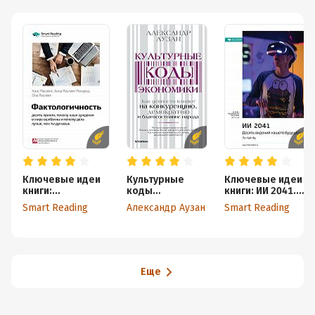
Ключевые идеи
Культурные
Ключевые идеи
книги:
коды
книги: ИИ 2041.
Фактологичность
экономики. Как
Десять видений
Smart Reading
Александр Аузан
Smart Reading
: десять причин,
ценности
нашего
почему наши
влияют на
будущего. Ли
суждения о мире
конкуренцию,
Кай-Фу
ошибочны и
демократию и
почему дела
благосостояние
лучше, чем мы
народа
Еще
думаем. Ханс
Рослинг, Анна
Рослинг Ренлунд,
Ола Рослинг