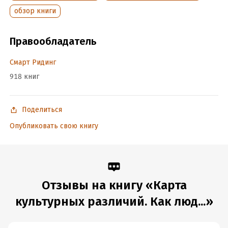
обзор книги
В формате PDF A4 сохранён издательский дизайн.
Правообладатель
Подробная информация
Смарт Ридинг
Дата написания:
1 января 2023
918 книг
Объем:
23727
Год издания:
2023
Дата поступления:
Поделиться
5 августа 2024
Время на чтение:
1
ч.
Опубликовать свою книгу
Отзывы на книгу «Карта
культурных различий. Как люд...»