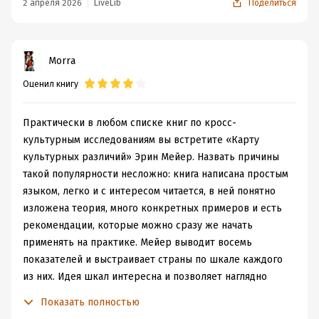
боссом, ты решишь обсудить со своими
2 апреля 2026
LiveLib
Поделиться
подчинененными-азитами детали работы, но встретишь
холодный и отчужденный взгляд. Ну или, будучи
начальником, вы ждёте обратной связи о подготовке
Morra
проекта, но в ответ тишина. Вы знатно нервничаете, но
Оценил книгу
в положенный срок ваши подчинённые как ни в чем не
бывало его приносят на стол. Я тут немного утрирую
содержание, чтобы не раскрывать все курьезные
Практически в любом списке книг по кросс-
истории, коих не мало и вы сами смогли поразмышлять
культурным исследованиям вы встретите «Карту
над их решением.
культурных различий» Эрин Мейер. Назвать причины
И если воспринимать это как обычную книжку-заметку
такой популярности несложно: книга написана простым
о своём опыте, то она очень хороша. Достаточно емко,
языком, легко и с интересом читается, в ней понятно
подробно, со схемами, читается легко. И примеры
изложена теория, много конкретных примеров и есть
различных культур тоже многообразны, чем не могут
рекомендации, которые можно сразу же начать
похвастаться некоторые серьёзные исследования.
применять на практике. Мейер выводит восемь
(Порой дальше англо-саксонского мира и Европы, они
показателей и выстраивает страны по шкале каждого
не выходят, но говорят о всем мире. А в Азии часто
из них. Идея шкал интересна и позволяет наглядно
везет японцами, их любят освещать; китайцев и
представить сходства и отличия конкретных стран.
Показать полностью
корейцев редковато в книгах такой направленности
Например, существуют разные подходы к восприятию