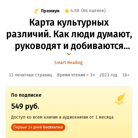
4.58
(
66 оценок
)
Премиум
Карта культурных
различий. Как люди думают,
руководят и добиваются
целей в международной
Smart Reading
среде. Эрин Мейер. Саммари
13 печатных страниц
Время чтения ≈
1
ч
2023
год
16
+
По подписке
549 руб.
Доступ ко всем книгам и аудиокнигам от 1 месяца
Первые 14 дней
бесплатно