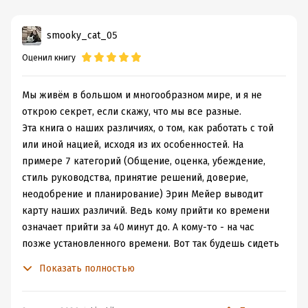
вырисовывается план, по которому стоит работать.
Очень интересно.
smooky_cat_05
Книга необычная. Очень понравилась. Для менеджеров
Оценил книгу
к прочтению обязательно
Мы живём в большом и многообразном мире, и я не
открою секрет, если скажу, что мы все разные.
Эта книга о наших различиях, о том, как работать с той
или иной нацией, исходя из их особенностей. На
примере 7 категорий (Общение, оценка, убеждение,
стиль руководства, принятие решений, доверие,
неодобрение и планирование) Эрин Мейер выводит
карту наших различий. Ведь кому прийти ко времени
означает прийти за 40 минут до. А кому-то - на час
позже установленного времени. Вот так будешь сидеть
и придумывать себе, что же случилось с твоими
Показать полностью
деловыми партнёрами... А это просто менталитет, и
мало что тут поделаешь. Ещё будучи американским