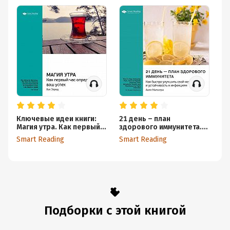
Хеллер
Ключевые идеи книги:
21 день – план
7 
Магия утра. Как первый
здорового иммунитета.
в
час определяет ваш
Как быстро улучшить
се
Smart Reading
Smart Reading
Sm
успех. Хэл Элрод
свой метаболизм и
С
устойчивость к
инфекциям. Асим
Малхотра. Саммари
Подборки с этой книгой