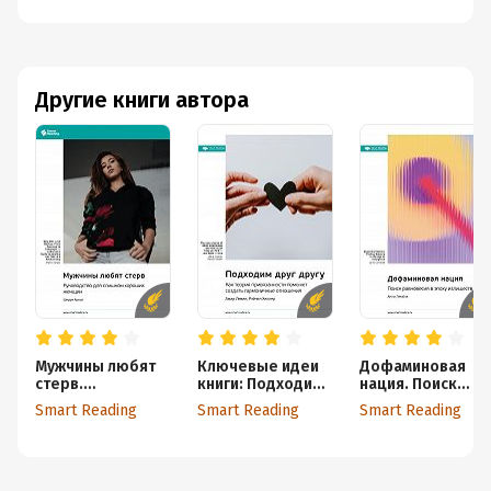
Другие книги автора
Мужчины любят
Ключевые идеи
Дофаминовая
стерв.
книги: Подходим
нация. Поиск
Руководство для
друг другу. Как
равновесия в
Smart Reading
Smart Reading
Smart Reading
слишком хороших
теория
эпоху излишеств.
женщин. Шерри
привязанности
Анна Лембке.
Аргов. Саммари
поможет создать
Саммари
гармоничные
отношения. Амир