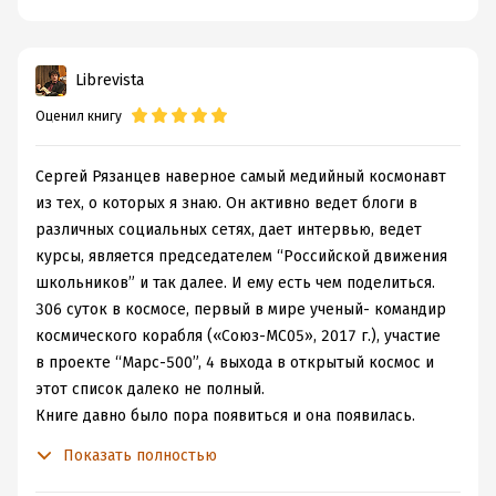
как раз для них ведь эта книга и написана. Есть
некоторые неожиданные ответы, что тоже не может не
радовать, но каких-то особых откровений, наверное, в
Librevista
ней всё-таки нет.
Оценил книгу
Мне больше всего понравилась личная история Сергея
Рязанского о том, как он, собственно, сам стал
космонавтом. В каком-то смысле, совершил
Сергей Рязанцев наверное самый медийный космонавт
невозможное, потому что обстоятельства
из тех, о которых я знаю. Он активно ведет блоги в
складывались не в его пользу - после окончания
различных социальных сетях, дает интервью, ведет
полётов шаттлов, все места учёных, космонавтов-
курсы, является председателем “Российской движения
исследователей, были заняты американцами на долгие
школьников” и так далее. И ему есть чем поделиться.
годы вперёд. Вот это на мой взгляд, очень сильно и без
306 суток в космосе, первый в мире ученый- командир
этого рассказа книга сильно бы потеряла.
космического корабля («Союз-МС05», 2017 г.), участие
В список любимых эта книга не попадёт - уж больно
в проекте “Марс-500”, 4 выхода в открытый космос и
она короткая. Однако, на мой взгляд, это очень хорошо,
этот список далеко не полный.
что книги такого вот популярного формата пишут наши
Книге давно было пора появиться и она появилась.
с вами современники, действующие космонавты. В
Действительно мы уже прочитали не одну книгу,
Показать полностью
целом, Сергей Рязнаский большой популяризатор и у
написанных зарубежными космонавтами, пора и о своих
него это неплохо получается.
узнавать побольше.