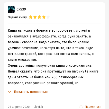
0x539
Оценил книгу
Книга написана в формате вопрос-ответ, и с ней я
ознакомился в аудиоформате, когда руки заняты, а
голова - свободна. Надо сказать, это было крайне
удачное сочетание, несмотря на то, что в таком виде
нет иллюстраций, которых, как потом выяснилось, в
книге множество.
Очень достойная популярная книга о космонавтике.
Нельзя сказать, что она претендует на глубину (в книге
даны ответы на более чем 200 разнообразных
вопросов, совершенно разного уровня), но
интересного почерпнуть в ней есть что. Например, я с
Показать полностью
удивлением узнал что на МКС управляющий компьютер
работает под Linux (и надеюсь, что это не описка). В
книге много "стандартных" вопросов про космос, но
26 апреля 2020
LiveLib
Поделиться