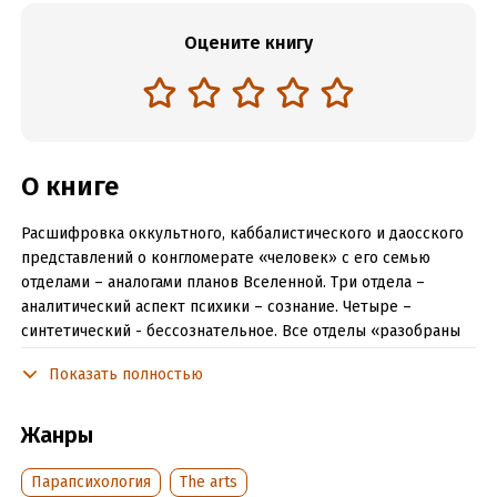
Оцените книгу
О книге
Расшифровка оккультного, каббалистического и даосского
представлений о конгломерате «человек» с его семью
отделами – аналогами планов Вселенной. Три отдела –
аналитический аспект психики – сознание. Четыре –
синтетический - бессознательное. Все отделы «разобраны
по косточкам» с позиций и онтогенеза, и филогенеза. С
Показать полностью
позиций последнего от моноцентричных организмов к
бицентричным и затем трицентричным. По ходу
исследований откроется тайна происхождения константы
Жанры
Золотого Сечения, «обнаружится» куратор естественного
отбора и еще много чего интересного. Книга написана в
Парапсихология
The arts