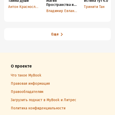
Тайны души
Магия
Истина тут 4.0
Пространства и
Антон Краснослободцев
Тринити Тан
Времени
Владимир Евланников
Еще
О проекте
Что такое MyBook
Правовая информация
Правообладателям
Загрузить подкаст в MyBook и Литрес
Политика конфиденциальности