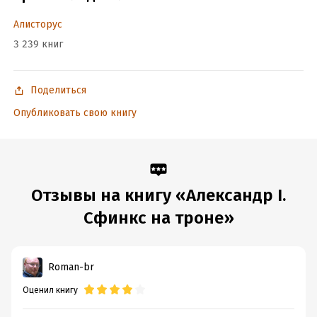
Алисторус
Подробная информация
3 239 книг
Дата написания:
1 января 2025
Объем:
329817
Поделиться
Год издания:
2025
Дата поступления:
25 марта 2025
Опубликовать свою книгу
ISBN (EAN):
9785002227730
Время на чтение:
5
ч.
Отзывы на книгу «Александр I.
Сфинкс на троне»
Roman-br
Оценил книгу