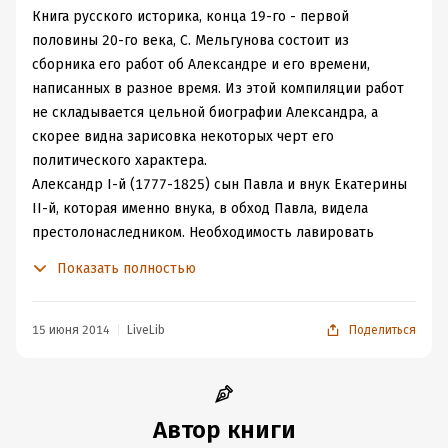
Книга русского историка, конца 19-го - первой
половины 20-го века, С. Мельгунова состоит из
сборника его работ об Александре и его времени,
написанных в разное время. Из этой компиляции работ
не складывается цельной биографии Александра, а
скорее видна зарисовка некоторых черт его
политического характера.
Александр I-й (1777-1825) сын Павла и внук Екатерины
II-й, которая именно внука, в обход Павла, видела
престолонаследником. Необходимость лавировать
между отцом и бабушкой выработала в Александре
Показать полностью
внешне любезную, располагающую манеру поведения,
за которой приходилось скрывать истинные
намерения. Каждый слышал от Александра то, что
15 июня 2014
LiveLib
Поделиться
хотел услышать. Поэтому Вяземский назвал его
сфинксом, не разгаданным до гроба
. Александр
пользовался успехом у женщин и любил проводить
время в их кругу. Наставником Александра был Лагарп,
Автор книги