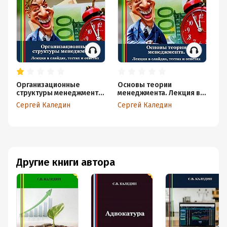
Организационные
Основы теории
Ис
структуры менеджмента.
менеджмента. Лекция в
ра
Лекция в слайдах, тестах
слайдах, тестах и ответах
уп
Сергей Каледин
Сергей Каледин
Се
и ответах
от
Другие книги автора