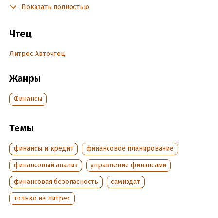
Показать полностью
проблематики. Представленная информация, несомненно,
поможет преподавателю качественно донести до аудитории
предложенный материал, а для слушателей - освоить
Чтец
предложенную проблему. Содержание актуально и будет
полезно для широкого круга читателей.
Литрес Авточтец
Жанры
Подробная информация
Дата написания:
6 мая 2023
Финансы
Год издания:
2023
Дата поступления:
15 ноября 2023
Темы
финансы и кредит
финансовое планирование
финансовый анализ
управление финансами
финансовая безопасность
самиздат
только на литрес