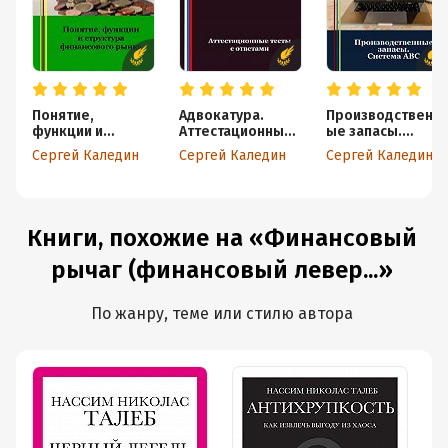
Понятие,
Адвокатура.
Производственн
функции и
Аттестационные
ые запасы.
структура
тесты с ответами
Система АВС
Сергей Каледин
Сергей Каледин
Сергей Каледин
финансового
рынка
Книги, похожие на «Финансовый
рычаг (финансовый левер...»
По жанру, теме или стилю автора