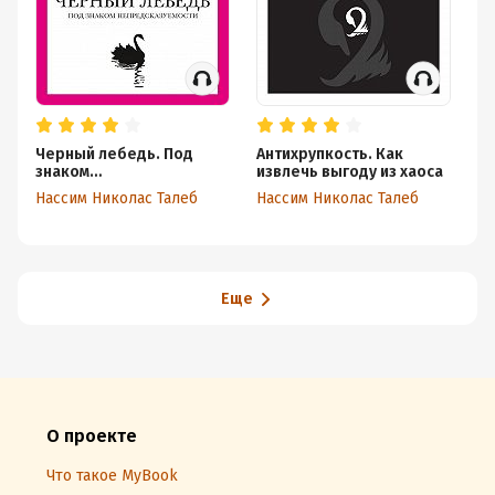
Черный лебедь. Под
Антихрупкость. Как
Ку
знаком
извлечь выгоду из хаоса
т
непредсказуемости
Нассим Николас Талеб
Нассим Николас Талеб
Ал
Еще
О проекте
Что такое MyBook