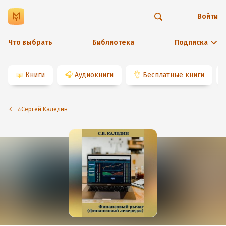
Войти
Что выбрать
Библиотека
Подписка
📖
Книги
🎧
Аудиокниги
👌
Бесплатные книги
⭐️Сергей Каледин