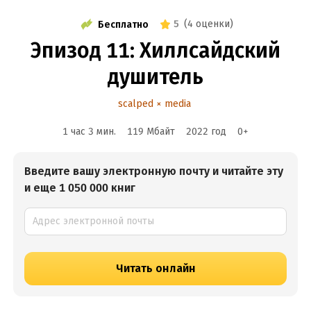
5
(
4 оценки
)
Бесплатно
Эпизод 11: Хиллсайдский
душитель
scalped × media
1 час 3 мин.
119 Мбайт
2022
год
0
+
Введите вашу электронную почту и читайте эту
и еще 1 050 000 книг
Читать онлайн