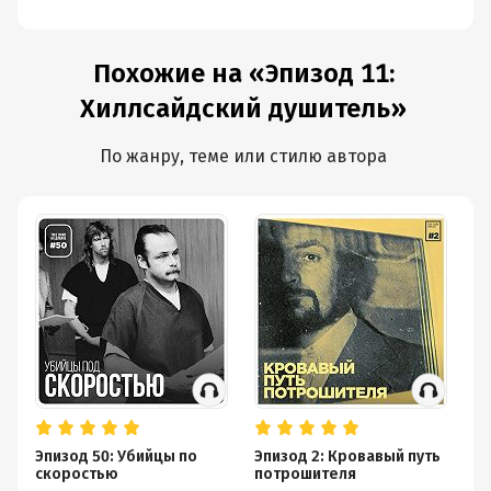
Похожие на «Эпизод 11:
Хиллсайдский душитель»
По жанру, теме или стилю автора
Эпизод 50: Убийцы по
Эпизод 2: Кровавый путь
Эп
скоростью
потрошителя
в