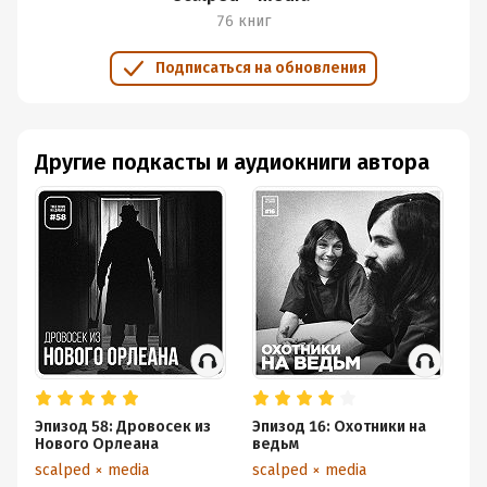
76 книг
Подписаться на обновления
Другие подкасты и аудиокниги автора
Эпизод 58: Дровосек из
Эпизод 16: Охотники на
Эп
Нового Орлеана
ведьм
sc
scalped × media
scalped × media