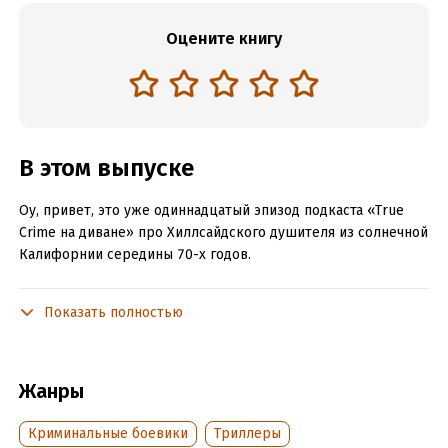
Оцените книгу
В этом выпуске
Оу, привет, это уже одиннадцатый эпизод подкаста «True
Crime на диване» про Хиллсайдского душителя из солнечной
Калифорнии середины 70-х годов.
Показать полностью
Подробная информация
Дата написания:
8 мая 2021
Год издания:
2022
Жанры
Дата поступления:
29 ноября 2022
Криминальные боевики
Триллеры