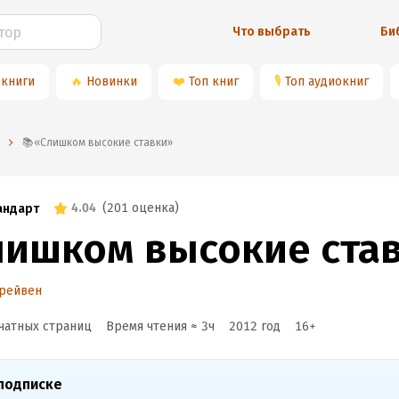
Что выбрать
Би
 книги
🔥
Новинки
❤️
Топ книг
🎙
Топ аудиокниг
📚«Слишком высокие ставки»
4.04
(
201 оценка
)
андарт
лишком высокие ста
Крейвен
чатных страниц
Время чтения ≈
3
ч
2012
год
16
+
подписке