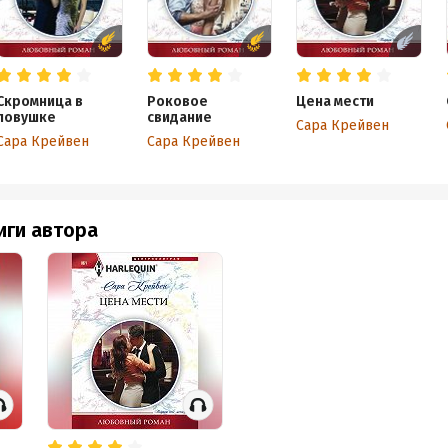
Скромница в
Роковое
Цена мести
ловушке
свидание
Сара Крейвен
Сара Крейвен
Сара Крейвен
иги автора