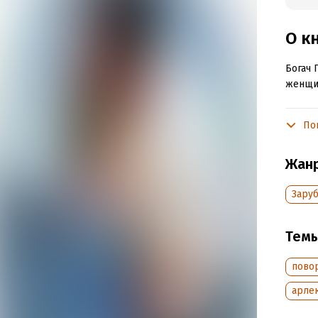
О к
Богач 
женщин
По
Подр
Объем
Жан
Год из
Зару
Тем
пово
арлек