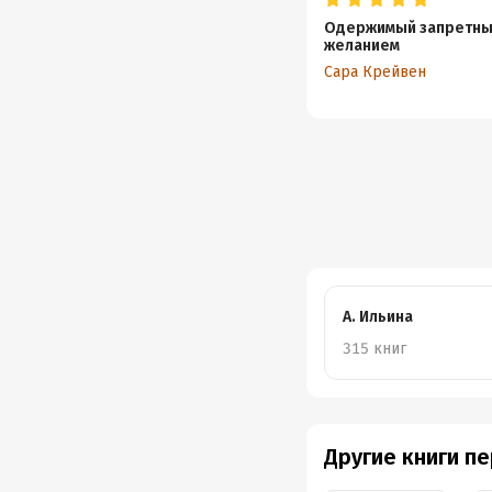
Одержимый запретн
желанием
Сара Крейвен
А. Ильина
315 книг
Другие книги п