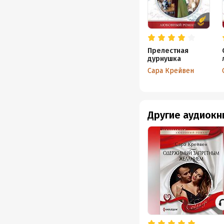
Прелестная
дурнушка
Сара Крейвен
Другие аудиокн