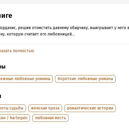
ниге
Горданис, решив отомстить давнему обидчику, выигрывает у него 
у, которую считает его любовницей…
казать полностью
обная информация
:
200065
ISBN (EAN):
9785227037084
ры
дания:
2012
Переводчик:
А. Ильина
Время на чтение:
3
ч.
бежные любовные романы
Короткие любовные романы
ы
роты судьбы
женская проза
романтические истории
ин / harlequin
любовная месть