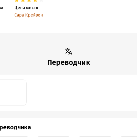
ым
Цена мести
Сара Крейвен
Переводчик
ереводчика