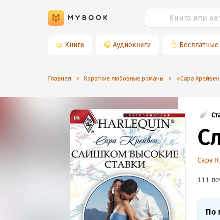
📖
Книги
🎧
Аудиокниги
👌
Бесплатные
Главная
Короткие любовные романы
⭐️Сара Крейвен
Ст
С
Сара 
111 пе
По 