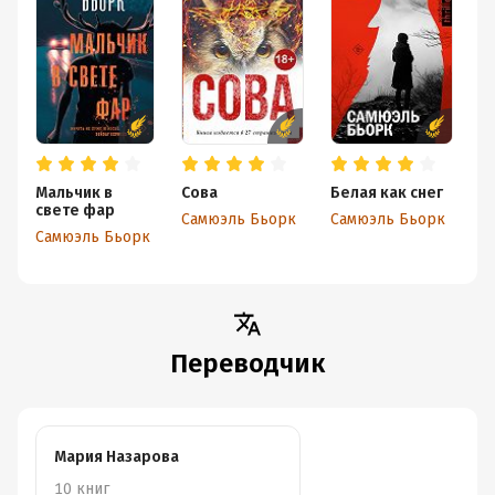
Мальчик в
Сова
Белая как снег
Х
свете фар
Самюэль Бьорк
Самюэль Бьорк
С
Самюэль Бьорк
Переводчик
Мария Назарова
10 книг