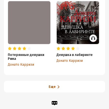
Потерянные девушки
Девушка в лабиринте
Г
Рима
Донато Карризи
Фр
Донато Карризи
Еще