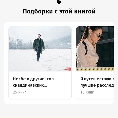
Подборки с этой книгой
Несбё и другие: топ
Я путешествую од
скандинавских
лучшие расследо
детективов
25 книг
16 книг