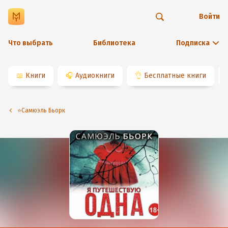
Войти
Что выбрать
Библиотека
Подписка
📖
Книги
🎧
Аудиокниги
👌
Бесплатные книги
⭐️Самюэль Бьорк