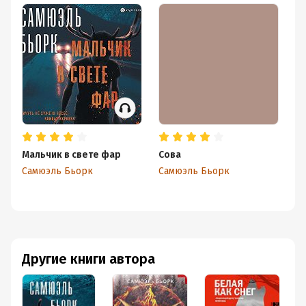
Мальчик в свете фар
Сова
Бе
Самюэль Бьорк
Самюэль Бьорк
Са
Другие книги автора