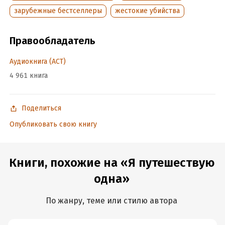
© Назарова М.В., перевод, 2015
зарубежные бестселлеры
жестокие убийства
© ООО «Издательство АСТ», 2016
Правообладатель
© & ℗ ООО «Аудиокнига», 2017
Продюсер аудиозаписи: Татьяна Плюта
Аудиокнига (АСТ)
4 961 книга
Оформление обложки Екатерины Елькиной
Печатается с разрешения автора и литературного агентства
Ahlander Agency.
Поделиться
Опубликовать свою книгу
Подробная информация
Дата написания:
1 января 2013
Книги, похожие на «Я путешествую
Год издания:
2017
одна»
Дата поступления:
18 июля 2024
ISBN (EAN):
9785171120238
По жанру, теме или стилю автора
Переводчик:
Мария Назарова