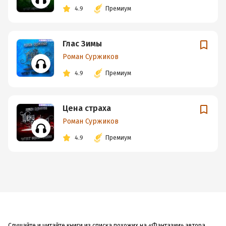
4.9
Премиум
Глас Зимы
Роман Суржиков
4.9
Премиум
Цена страха
Роман Суржиков
4.9
Премиум
Слушайте и читайте книги из списка похожих на «Фантазии» автора